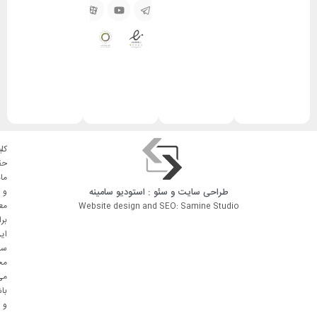
کلی
حق
ما
طراحی سایت
و
سئو
: استودیو
سامینه
و
مع
Website design and SEO: Samine Studio
بر
ای
سا
مح
می
با
و