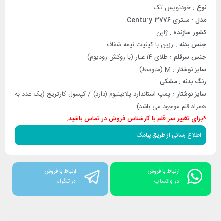
نوع :
خودنویس تک
مدل
: سنتری
Century 3776
کشور سازنده
: ژاپن
جنس بدنه :
رزین با کیفیت نیمه شفاف
جنس سرقلم :
طلای 14 عیار (با روکش رودیوم)
سایز نوشتار :
M (متوسط)
رنگ بدنه : مشکی
سایز نوشتار :
پمپ استاندارد پلاتینیوم (دارد) / کپسول کارتریج (یک عدد به
همراه قلم موجود می باشد)
*برای تغییر سر قلم با کارشناس فروش در تماس باشید.
اطلاع رسانی از طریق پیامک
ارتباط با فروش
ارتباط با فروش
در واتساپ
در تلگرام