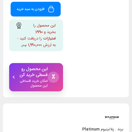
افزودن به سبد خرید
این محصول را
بخرید و
1990
امتیازات
را دریافت کنید -
به ارزش
۱,۹۹۰,۰۰۰
تومان
این محصول رو
قسطی خرید کن
٪
امکان خرید اقساطی
این محصول
برند
:
پلاتینیوم
Platinum