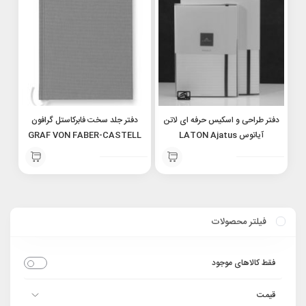
دفتر طراحی و اسکیس حرفه ای لاتن
دفتر جلد سخت فابرکاستل گرافون
آیاتوس LATON Ajatus
GRAF VON FABER-CASTELL
Linen-bound notebook A5
professional sketch book
188676
B5
فیلتر محصولات
فقط کالاهای موجود
قیمت