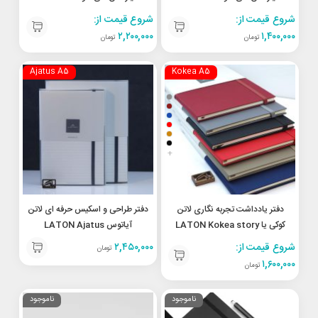
monthly assistant undated
monthly assistant undated
شروع قیمت از:
شروع قیمت از:
planner A5
planner A6
۲,۲۰۰,۰۰۰
۱,۴۰۰,۰۰۰
تومان
تومان
Ajatus A5
Kokea A5
+
دفتر یادداشت تجربه نگاری لاتن
دفتر طراحی و اسکیس حرفه ای لاتن
کوکی یا LATON Kokea story
آیاتوس LATON Ajatus
professional sketch book
telling notebook A5
شروع قیمت از:
۲,۴۵۰,۰۰۰
تومان
A5
۱,۶۰۰,۰۰۰
تومان
ناموجود
ناموجود