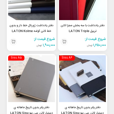
+
دفتر یادداشت با سه بخش مجزا لاتن
دفتر یادداشت ژورنال خط دار و بدون
تریپل LATON Triple
خط لاتن کولمه LATON Kolme
lined and plain journal
Seperated notebook A5
شروع قیمت از:
شروع قیمت از:
notebook A5
۱,۹۰۰,۰۰۰
۱,۲۵۰,۰۰۰
تومان
تومان
Sisu A5
Sisu A6
دفتر پلنر بدون تاریخ ماهانه ی
دفتر پلنر بدون تاریخ ماهانه ی
دستیار لاتن سی سو LATON Sisu
دستیار لاتن سی سو LATON Sisu