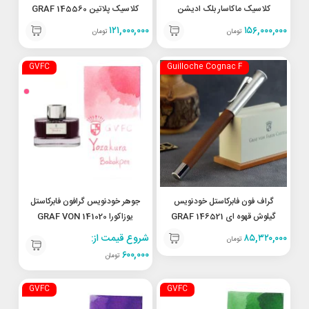
کلاسیک ماکاسار بلک ادیشن
کلاسیک پلاتین 145560 GRAF
VON FABER-CASTELL FP
145740 Graf von Faber-
۱۲۱,۰۰۰,۰۰۰
۱۵۶,۰۰۰,۰۰۰
تومان
تومان
Classic platinum-plated M
Castell FP Classic Macassar
Black Edition, M
GVFC
Guilloche Cognac F
گراف فون فابرکاستل خودنویس
جوهر خودنویس گرافون فابرکاستل
گیلوش قهوه ای 146521 GRAF
یوزاکورا 141020 GRAF VON
FABER-CASTELL yozakura
VON FABER-CASTELL FP
۸۵,۳۲۰,۰۰۰
شروع قیمت از:
تومان
Guilloche Cognac F
۶۰۰,۰۰۰
تومان
GVFC
GVFC