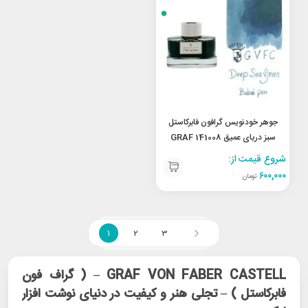
جوهر خودنویس گرافون فابرکاستل
سبز دریای عمیق 141008 GRAF
VON FABER-CASTELL Deep
شروع قیمت از:
Sea Green
۶۰۰,۰۰۰
تومان
1
2
3
GRAF VON FABER CASTELL – ( گراف فون
فابرکاستل ) – تجلی هنر و کیفیت در دنیای نوشت‌ افزار