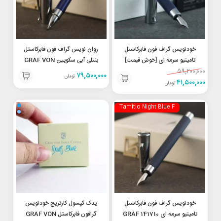
خودنویس گراف فون فابرکاستل
روان نویس گراف فون فابرکاستل
تامیتیو سرمه ای [خوش قیمت]
بنتلی آبی سکویین GRAF VON
FABER-CASTELL Roller pen
GRAF VON FABER-CASTELL
۵۹,۲۰۰,۰۰۰
۷۹,۵۰۰,۰۰۰
تومان
Bentley Sequin blue 141748
FP Tamitio Night Blue M
۴۱,۵۰۰,۰۰۰
تومان
Tamitio Night Blue F
خودنویس گراف فون فابرکاستل
یدک کپسول کارتریج خودنویس
تامیتیو سرمه ای 141710 GRAF
گرافون فابرکاستل GRAF VON