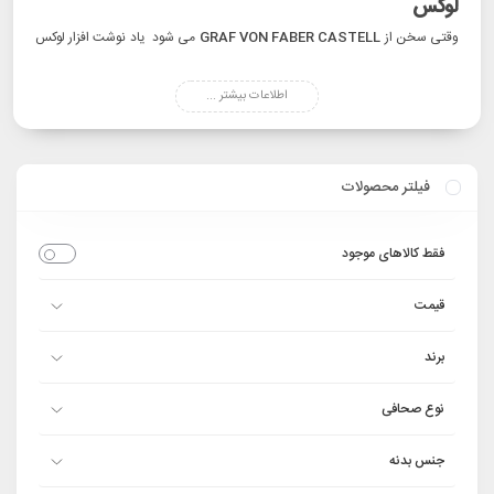
لوکس
وقتی سخن از
GRAF VON FABER CASTELL
می شود یاد نوشت‌ افزار لوکس
می آید، نام
GRAF VON FABER CASTELL
نمادی از ظرافت و اصالت است.
اطلاعات بیشتر ...
این برند آلمانی، که بخشی از خانواده بزرگ فابرکاستل است، با تکیه بر میراثی غنی
و تعهد به کمال، محصولاتی خلق می‌ کند که فراتر از ابزار نوشتن، به آثار هنری تبدیل
شده‌ اند.
فیلتر محصولات
فقط کالاهای موجود
قیمت
برند
نوع صحافی
جنس بدنه