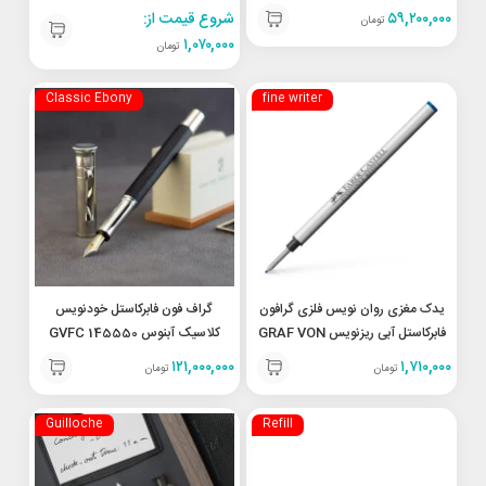
FABER-CASTELL Cartridges
VON FABER-CASTELL FP
۵۹,۲۰۰,۰۰۰
شروع قیمت از:
تومان
Tamitio Night Blue M
۱,۰۷۰,۰۰۰
تومان
Classic Ebony
fine writer
یدک مغزی روان نویس فلزی گرافون
گراف فون فابرکاستل خودنویس
فابرکاستل آبی ریزنویس GRAF VON
کلاسیک آبنوس 145550 GVFC
Classic Ebony
FABER CASTELL RP Refill
۱۲۱,۰۰۰,۰۰۰
۱,۷۱۰,۰۰۰
تومان
تومان
fine writer Blue 148736
Guilloche
Refill