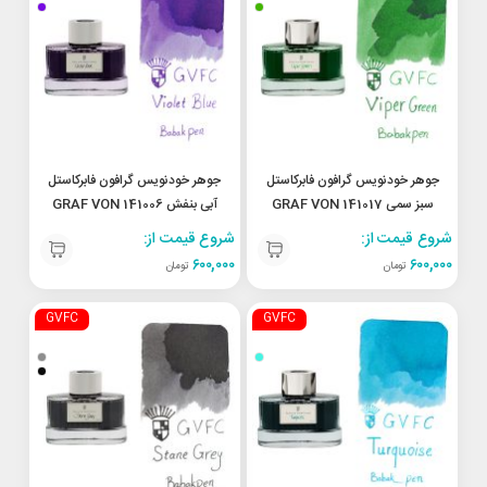
جوهر خودنویس گرافون فابرکاستل
جوهر خودنویس گرافون فابرکاستل
سبز سمی 141017 GRAF VON
آبی بنفش 141006 GRAF VON
FABER-CASTELL Violet Blue
FABER-CASTELL Viper Green
شروع قیمت از:
شروع قیمت از:
۶۰۰,۰۰۰
۶۰۰,۰۰۰
تومان
تومان
GVFC
GVFC