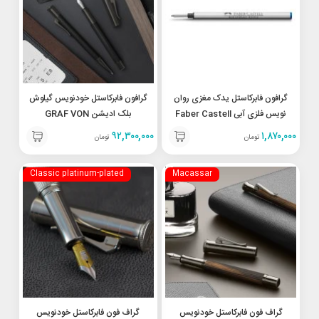
گرافون فابرکاستل یدک مغزی روان
گرافون فابرکاستل خودنویس گیلوش
نویس فلزی آبی Faber Castell
بلک ادیشن GRAF VON
Guilloche Black Edition
Graf Von RP Refill Blue
۹۲,۳۰۰,۰۰۰
۱,۸۷۰,۰۰۰
تومان
تومان
145310
148731
Classic platinum-plated
Macassar
گراف فون فابرکاستل خودنویس
گراف فون فابرکاستل خودنویس