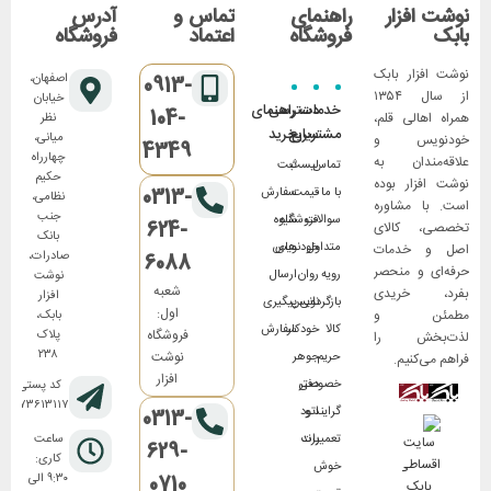
نوشت افزار
راهنمای
تماس و
آدرس
بابک
فروشگاه
اعتماد
فروشگاه
نوشت افزار بابک
اصفهان،
0913-
از سال ۱۳۵۴
خیابان
خدمات
دسترسی
راهنمای
104-
همراه اهالی قلم،
نظر
مشتریان
سریع
خرید
میانی،
خودنویس و
4349
چهارراه
علاقه‌مندان به
تماس
لیست
ثبت
حکیم
نوشت افزار بوده
0313-
با ما
قیمت
سفارش
نظامی،
است. با مشاوره
جنب
سوالات
فروشگاه
شیوه
624-
تخصصی، کالای
بانک
متداول
های
خودنویس
اصل و خدمات
صادرات،
6088
حرفه‌ای و منحصر
رویه
روان
ارسال
نوشت
شعبه
بفرد، خریدی
افزار
بازگردانی
نویس
پیگیری
اول:
مطمئن و
بابک،
کالا
خودکار
سفارش
فروشگاه
پلاک
لذت‌بخش را
۲۳۸
نوشت
حریم
جوهر
فراهم می‌کنیم.
افزار
خصوصی
دفتر
کد پستی:
۸۱۷۳۶۱۳۱۱۷
گرایند و
اتود
0313-
تعمیرات
برند
ساعت
629-
کاری:
خوش
0710
۹:۳۰ الی