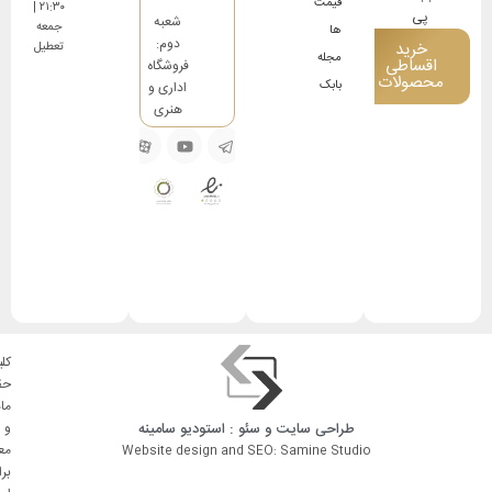
قیمت
۲۱:۳۰ |
شعبه
جمعه
ها
دوم:
خرید
تعطیل
مجله
اقساطی
فروشگاه
محصولات
بابک
اداری و
هنری
کلی
حق
ما
طراحی سایت
و
سئو
: استودیو
سامینه
و
مع
Website design and SEO: Samine Studio
بر