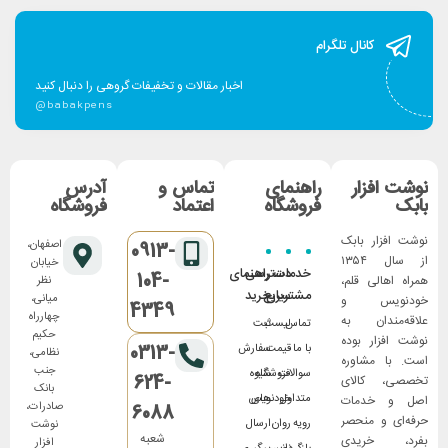
کانال تلگرام
اخبار مقالات و تخفیفات گروهی را دنبال کنید
@babakpens
نوشت افزار
راهنمای
تماس و
آدرس
بابک
فروشگاه
اعتماد
فروشگاه
نوشت افزار بابک
اصفهان،
0913-
از سال ۱۳۵۴
خیابان
خدمات
دسترسی
راهنمای
104-
همراه اهالی قلم،
نظر
مشتریان
سریع
خرید
میانی،
خودنویس و
4349
چهارراه
علاقه‌مندان به
تماس
لیست
ثبت
حکیم
نوشت افزار بوده
0313-
با ما
قیمت
سفارش
نظامی،
است. با مشاوره
جنب
سوالات
فروشگاه
شیوه
624-
تخصصی، کالای
بانک
متداول
های
خودنویس
اصل و خدمات
صادرات،
6088
حرفه‌ای و منحصر
رویه
روان
ارسال
نوشت
شعبه
بفرد، خریدی
افزار