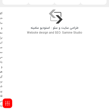
کلی
حق
ما
طراحی سایت
و
سئو
: استودیو
سامینه
و
مع
Website design and SEO: Samine Studio
بر
ای
سا
مح
می
با
و
هر
کپ
بر
شا
پی
قا
می
با