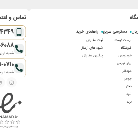
گاه
تماس و اعتم
-4349
یان
دسترسی سریع
راهنمای خرید
لیست قیمت
ثبت سفارش
-6088
فروشگاه
شیوه های ارسال
شعبه اول:
خودنویس
پیگیری سفارش
9-0710
روان نویس
خودکار
شعبه دوم:
جوهر
دفتر
اتود
برند