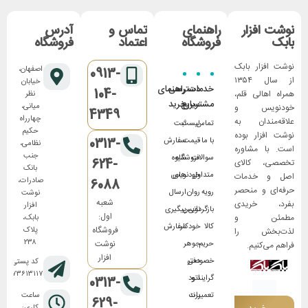
نوشت افزار
راهنمای
تماس و
آدرس
بابک
فروشگاه
اعتماد
فروشگاه
نوشت افزار بابک
اصفهان،
0913-
از سال ۱۳۵۴
خیابان
خدمات
دسترسی
راهنمای
104-
همراه اهالی قلم،
نظر
مشتریان
سریع
خرید
میانی،
خودنویس و
4349
چهارراه
علاقه‌مندان به
تماس
لیست
ثبت
حکیم
نوشت افزار بوده
0313-
با ما
قیمت
سفارش
نظامی،
است. با مشاوره
جنب
سوالات
فروشگاه
شیوه
624-
تخصصی، کالای
بانک
متداول
های
خودنویس
اصل و خدمات
صادرات،
6088
حرفه‌ای و منحصر
رویه
روان
ارسال
نوشت
شعبه
بفرد، خریدی
افزار
بازگردانی
نویس
پیگیری
اول:
مطمئن و
بابک،
کالا
خودکار
سفارش
فروشگاه
پلاک
لذت‌بخش را
۲۳۸
نوشت
حریم
جوهر
فراهم می‌کنیم.
افزار
خصوصی
دفتر
کد پستی:
۸۱۷۳۶۱۳۱۱۷
گرایند و
اتود
0313-
تعمیرات
برند
ساعت
629-
کاری: