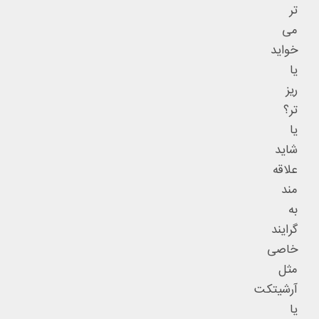
تر
می
خواید
یا
ریز
تر؟
یا
شاید
علاقه
مند
به
گرایند
خاصی
مثل
آرشیتکت
یا