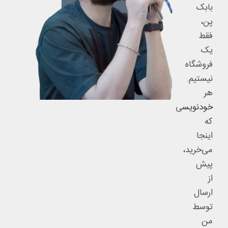
بابک
پن،
فقط
یک
فروشگاه
نیستیم.
هر
خودنویس
ی
که
اینجا
می‌خرید،
پیش
از
ارسال
توسط
من