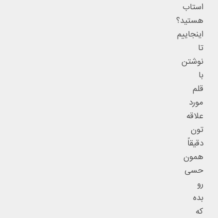
استاب
هستید؟
اینجاییم
تا
نوشتن
با
قلم
مورد
علاقه
تون
دقیقاً
همون
حسی
رو
بده
که