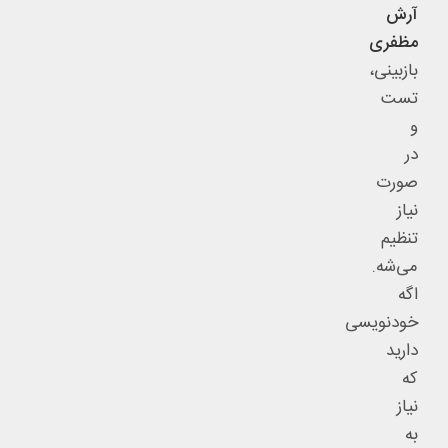
آرش
مظفری
بازبینی،
تست
و
در
صورت
نیاز
تنظیم
می‌شه.
اگه
خودنویسی
دارید
که
نیاز
به