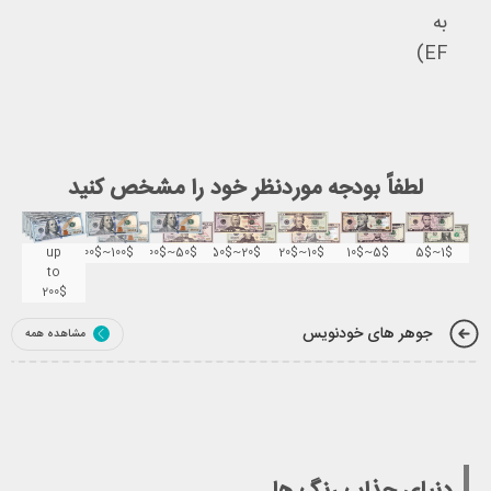
به
EF)
لطفاً بودجه موردنظر خود را مشخص کنید
up
100$~200$
50$~100$
20$~50$
10$~20$
5$~10$
1$~5$
to
200$
جوهر های خودنویس
مشاهده همه