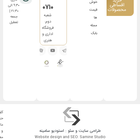
خرید
خوش
اقساطی
0710
۹:۳۰ الی
محصولات
قیمت
۲۱:۳۰ |
شعبه
جمعه
ها
دوم:
تعطیل
مجله
فروشگاه
بابک
اداری و
هنری
کلی
حق
ما
طراحی سایت
و
سئو
: استودیو
سامینه
و
مع
Website design and SEO: Samine Studio