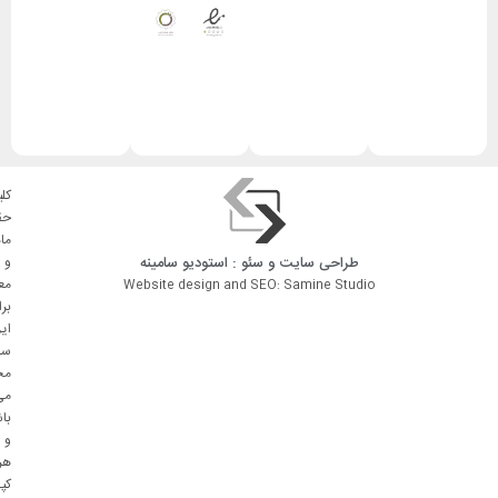
کلی
حق
ما
طراحی سایت
و
سئو
: استودیو
سامینه
و
مع
Website design and SEO: Samine Studio
بر
ای
سا
مح
می
با
و
هر
کپ