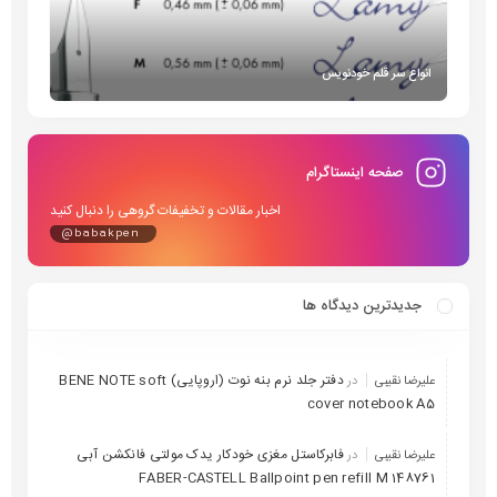
انواع سر قلم خودنویس
صفحه اینستاگرام
اخبار مقالات و تخفیفات گروهی را دنبال کنید
@babakpen
جدیدترین دیدگاه ها
دفتر جلد نرم بنه نوت (اروپایی) BENE NOTE soft
علیرضا نقیبی
در
cover notebook A5
فابرکاستل مغزی خودکار یدک مولتی فانکشن آبی
علیرضا نقیبی
در
148761 FABER-CASTELL Ballpoint pen refill M