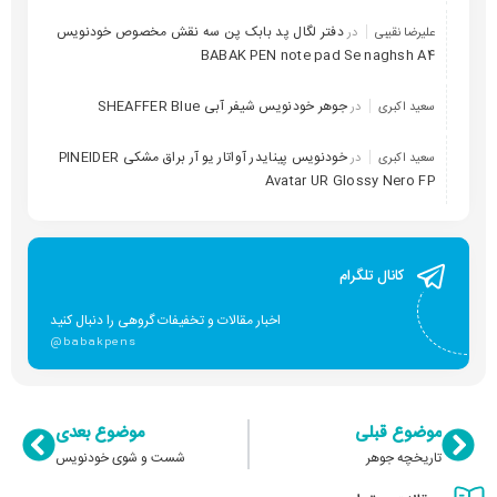
دفتر لگال پد بابک پن سه نقش مخصوص خودنویس
علیرضا نقیبی
در
BABAK PEN note pad Se naghsh A4
جوهر خودنویس شیفر آبی SHEAFFER Blue
سعید اکبری
در
خودنویس پینایدر آواتار یو آر براق مشکی PINEIDER
سعید اکبری
در
Avatar UR Glossy Nero FP
کانال تلگرام
اخبار مقالات و تخفیفات گروهی را دنبال کنید
@babakpens
موضوع قبلی
موضوع بعدی
تاریخچه جوهر
شست و شوی خودنویس