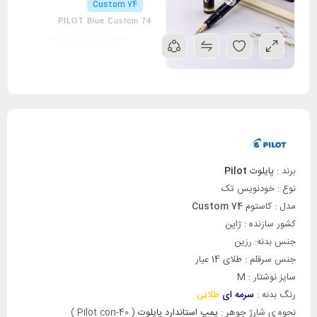
74 Custom
PILOT Blue Custom 74
برند :
پایلوت
Pilot
نوع : خودنویس تک
مدل : کاستوم
Custom 74
کشور سازنده : ژاپن
جنس بدنه: رزین
جنس سرقلم : طلای 14 عیار
سایز نوشتار : M
رنگ بدنه :
سرمه ای
طلایی
نحوه ی شارژ جوهر :
پمپ استاندارد پایلوت
( Pilot con-40 )