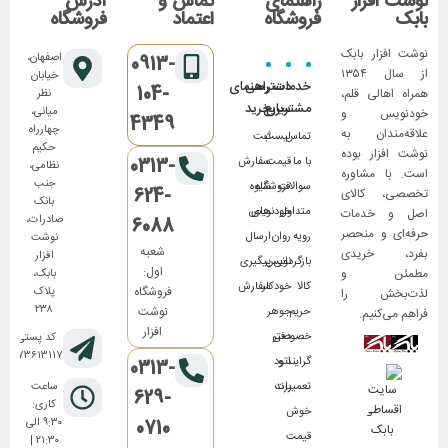
نوشت افزار
راهنمای
تماس و
آدرس
بابک
فروشگاه
اعتماد
فروشگاه
نوشت افزار بابک
اصفهان،
0913-
از سال ۱۳۵۴
خیابان
خدمات
دسترسی
راهنمای
104-
همراه اهالی قلم،
نظر
مشتریان
سریع
خرید
میانی،
خودنویس و
4349
چهارراه
علاقه‌مندان به
تماس
لیست
ثبت
حکیم
نوشت افزار بوده
0313-
با ما
قیمت
سفارش
نظامی،
است. با مشاوره
جنب
سوالات
فروشگاه
شیوه
624-
تخصصی، کالای
بانک
متداول
های
خودنویس
اصل و خدمات
صادرات،
6088
حرفه‌ای و منحصر
رویه
روان
ارسال
نوشت
شعبه
بفرد، خریدی
افزار
بازگردانی
نویس
پیگیری
اول:
مطمئن و
بابک،
کالا
خودکار
سفارش
فروشگاه
پلاک
لذت‌بخش را
۲۳۸
نوشت
حریم
جوهر
فراهم می‌کنیم.
افزار
خصوصی
دفتر
کد پستی:
۸۱۷۳۶۱۳۱۱۷
گرایند و
اتود
0313-
تعمیرات
برند
ساعت
629-
کاری:
خوش
0710
۹:۳۰ الی
قیمت
۲۱:۳۰ |