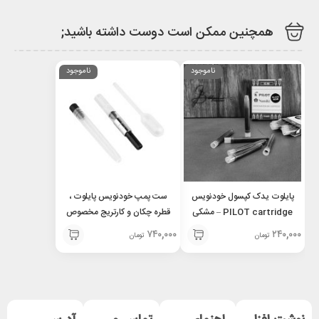
همچنین ممکن است دوست داشته باشید;
ناموجود
ناموجود
پایلوت یدک کپسول خودنویس
ست پمپ خودنویس پایلوت ،
PILOT cartridge – مشکی
قطره چکان و کارتریج مخصوص
ماژان کاکانو Ink sac Ink bile
۷۴۰,۰۰۰
۲۴۰,۰۰۰
تومان
تومان
for majohn and Pilot