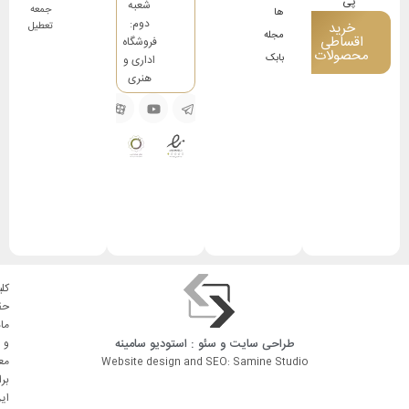
شعبه
جمعه
ها
دوم:
خرید
تعطیل
مجله
اقساطی
فروشگاه
محصولات
بابک
اداری و
هنری
کلی
حق
ما
طراحی سایت
و
سئو
: استودیو
سامینه
و
مع
Website design and SEO: Samine Studio
بر
ای