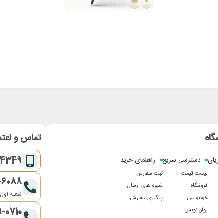
گاه
تماس و اعتم
-4349
یان
دسترسی سریع
راهنمای خرید
لیست قیمت
ثبت سفارش
-6088
فروشگاه
شیوه های ارسال
شعبه اول:
خودنویس
پیگیری سفارش
9-0710
روان نویس