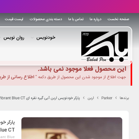
صفحه نخست
درباره ما
تماس با ما
دسته بندی محصولات
لیست قیمت
خودنویس
روان نویس
این محصول فعلا موجود نمی باشد.
اطلاع رسانی از طر
جهت اطلاع از موجود شدن این محصول از طریق دکمه "
برندها
Parker
اربن
پارکر خودنویس اربن آبی گیره نقره ای Parker Urban Fountain Pen Vibrant Blue CT
lue CT
ant Blue