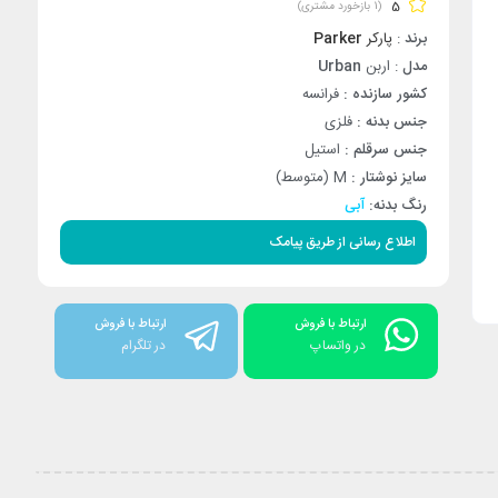
5
(
1
بازخورد مشتری)
برند
:
پارکر
Parker
مدل
: اربن
Urban
کشور سازنده :
فرانسه
جنس بدنه :
فلزی
جنس سرقلم :
استیل
سایز نوشتار :
M (متوسط)
رنگ بدنه:
آبی
اطلاع رسانی از طریق پیامک
ارتباط با فروش
ارتباط با فروش
در واتساپ
در تلگرام