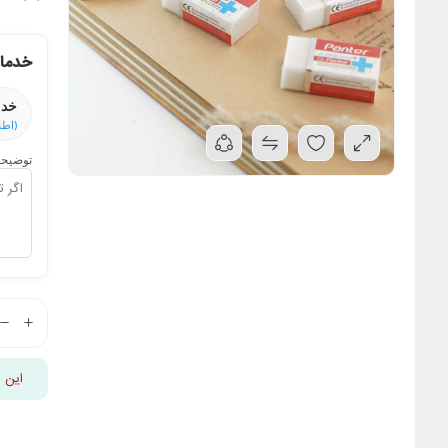
خدمات
خدم
(اطل
توضیحا
این 