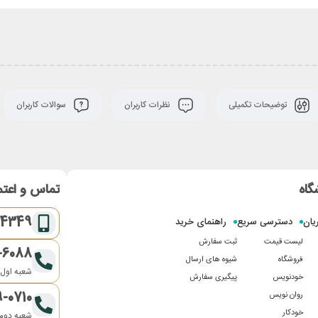
توضیحات تکمیلی
نظرات کاربران
سوالات کاربران
گاه
تماس و اعتم
-4349
یان
دسترسی سریع
راهنمای خرید
لیست قیمت
ثبت سفارش
-6088
فروشگاه
شیوه های ارسال
شعبه اول:
خودنویس
پیگیری سفارش
9-0710
روان نویس
خودکار
شعبه دوم: