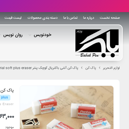
صفحه نخست
درباره ما
تماس با ما
دسته بندی محصولات
لیست قیمت
خودنویس
روان نویس
لوازم التحریر
پاک کن
پاک کن آنتی باکتریال کوچک پنتر PANTER Anti bacterial soft plus eraser
پاک کن آنتی باکتر
 plus
us Eraser
۶۳,۰۰۰
موجود