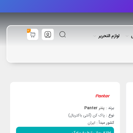
0
ی
لوازم التحریر
برند :
پنتر
Panter
نوع :
پاک کن (آنتی باکتریال)
کشور مبدأ :
ایران
اطلاع رسانی از طریق پیامک