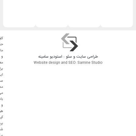
کلی
حق
ما
طراحی سایت
و
سئو
: استودیو
سامینه
و
مع
Website design and SEO: Samine Studio
بر
ای
سا
مح
می
با
و
هر
کپ
بر
شا
پی