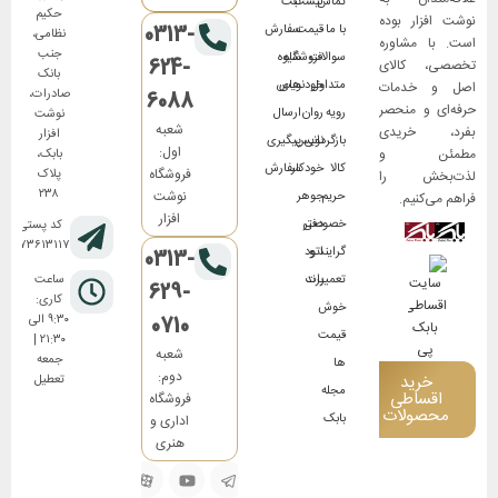
تماس
لیست
ثبت
حکیم
نوشت افزار بوده
0313-
با ما
قیمت
سفارش
نظامی،
است. با مشاوره
جنب
سوالات
فروشگاه
شیوه
624-
تخصصی، کالای
بانک
متداول
های
خودنویس
اصل و خدمات
صادرات،
6088
حرفه‌ای و منحصر
رویه
روان
ارسال
نوشت
شعبه
بفرد، خریدی
افزار
بازگردانی
نویس
پیگیری
اول:
مطمئن و
بابک،
کالا
خودکار
سفارش
فروشگاه
پلاک
لذت‌بخش را
۲۳۸
نوشت
حریم
جوهر
فراهم می‌کنیم.
افزار
خصوصی
دفتر
کد پستی:
۸۱۷۳۶۱۳۱۱۷
گرایند و
اتود
0313-
تعمیرات
برند
ساعت
629-
کاری:
خوش
0710
۹:۳۰ الی
قیمت
۲۱:۳۰ |
شعبه
جمعه
ها
دوم:
خرید
تعطیل
مجله
اقساطی
فروشگاه
محصولات
بابک
اداری و
هنری