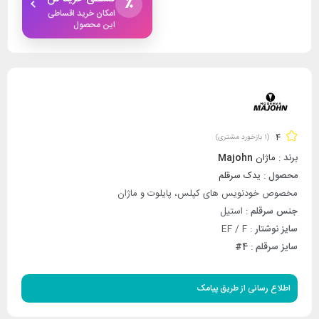
٪
امکان خرید اقساطی
این محصول
4
(
1
بازخورد مشتری)
برند
:
ماژان
Majohn
محصول
:
یدک سرقلم
مخصوص خودنویس های کپلس، پایلوت و ماژان
جنس سرقلم
: استیل
سایز نوشتار
: EF / F
سایز سرقلم
:
4#
اطلاع رسانی از طریق پیامک