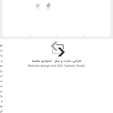
کلی
حق
ما
طراحی سایت
و
سئو
: استودیو
سامینه
و
مع
Website design and SEO: Samine Studio
بر
ای
سا
مح
می
با
و
هر
کپ