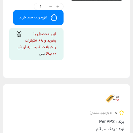
افزودن به سبد خرید
این محصول را
بخرید و
68
امتیازات
را دریافت کنید - به ارزش
۶۸,۰۰۰
تومان
5
(
1
بازخورد مشتری)
برند : PenPPS
نوع :
یدک سر قلم