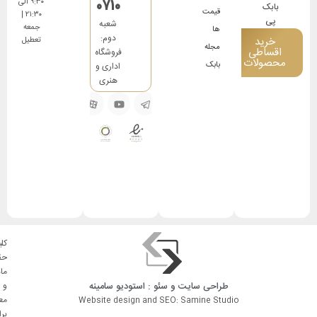
0710
۹:۳۰ الی
قیمت
۲۱:۳۰ |
شعبه
جمعه
ها
دوم:
خرید
تعطیل
مجله
اقساطی
فروشگاه
محصولات
بابک
اداری و
هنری
کلی
حق
ما
طراحی سایت
و
سئو
: استودیو
سامینه
و
مع
Website design and SEO: Samine Studio
بر