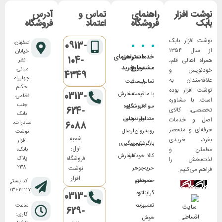
نوشت افزار
راهنمای
تماس و
آدرس
بابک
فروشگاه
اعتماد
فروشگاه
نوشت افزار بابک
اصفهان،
0913-
از سال ۱۳۵۴
خیابان
خدمات
دسترسی
راهنمای
104-
همراه اهالی قلم،
نظر
مشتریان
سریع
خرید
میانی،
خودنویس و
4349
چهارراه
علاقه‌مندان به
تماس
لیست
ثبت
حکیم
نوشت افزار بوده
0313-
با ما
قیمت
سفارش
نظامی،
است. با مشاوره
جنب
سوالات
فروشگاه
شیوه
624-
تخصصی، کالای
بانک
متداول
های
خودنویس
اصل و خدمات
صادرات،
6088
حرفه‌ای و منحصر
رویه
روان
ارسال
نوشت
شعبه
بفرد، خریدی
افزار
بازگردانی
نویس
پیگیری
اول:
مطمئن و
بابک،
کالا
خودکار
سفارش
فروشگاه
پلاک
لذت‌بخش را
۲۳۸
نوشت
حریم
جوهر
فراهم می‌کنیم.
افزار
خصوصی
دفتر
کد پستی:
۸۱۷۳۶۱۳۱۱۷
گرایند و
اتود
0313-
تعمیرات
برند
ساعت
629-
کاری:
خوش