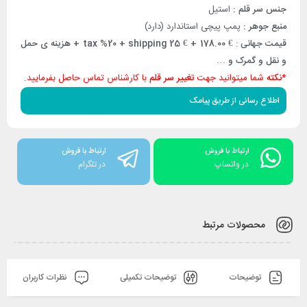
جنس سر قلم :
استیل
منبع جوهر :
پمپ پیچی استاندارد (دارد)
قیمت جهانی
:
€ 178.00 +
€ tax %20 + shipping 25 + هزینه ی حمل
و نقل و گمرک و …
*
نکته
شما میتوانید جهت
تغییر سر قلم
با کارشناس تماس حاصل بفرمایید.
اطلاع رسانی از طریق پیامک
ارتباط با فروش
ارتباط با فروش
در واتساپ
در تلگرام
محصولات مرتبط
توضیحات
توضیحات تکمیلی
نظرات کاربران