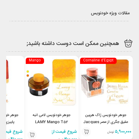
مقالات ویژه خودنویس
همچنین ممکن است دوست داشته باشید;
Mango
Cornaline d'Egypt
جوهر خودنویس ژاک هربین
جوهر خودنویس لامی انبه
جوهر خودنوی
عقیق جگری از مصر Jacques
LAMY Mango T52
پای
 Oak
Herbin Cornaline d’Egypt
۵,۹۰۰,۰۰۰
شروع قیمت از:
شروع قیمت از
تومان