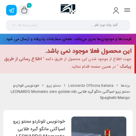
0
تمام دسته ها
قیمت‌ها و موجودی‌ها به‌روز می‌باشد، همه‌ی سفارشات پذیرفته و ارسال می شود.
این محصول فعلا موجود نمی باشد.
اطلاع رسانی از طریق
جهت اطلاع از موجود شدن این محصول از طریق دکمه "
پیامک
" در همین صفحه اقدام نمائید.
برندها
Leonardo Officina Italiana
ممنتو زیرو
خودنویس لئوناردو
ممنتو زیرو اسپاگتی مانگو گیره طلایی LEONARDO Momento zero golden nib
Spaghetti Mango
خودنویس لئوناردو ممنتو زیرو
اسپاگتی مانگو گیره طلایی