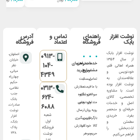
۴۱۰,۰۰۰
۳۰۰,۰۰۰
تومان
تومان
نوشت افزار
راهنمای
تماس و
آدرس
بابک
فروشگاه
اعتماد
فروشگاه
نوشت افزار بابک
اصفهان،
0913-
از سال ۱۳۵۴
خیابان
خدمات
دسترسی
راهنمای
104-
همراه اهالی قلم،
نظر
مشتریان
سریع
خرید
میانی،
خودنویس و
4349
چهارراه
علاقه‌مندان به
تماس
لیست
ثبت
حکیم
نوشت افزار بوده
0313-
با ما
قیمت
سفارش
نظامی،
است. با مشاوره
جنب
سوالات
فروشگاه
شیوه
624-
تخصصی، کالای
بانک
متداول
های
خودنویس
اصل و خدمات
صادرات،
6088
حرفه‌ای و منحصر
رویه
روان
ارسال
نوشت
شعبه
بفرد، خریدی
افزار
بازگردانی
نویس
پیگیری
اول:
مطمئن و
بابک،
کالا
خودکار
سفارش
فروشگاه
پلاک
لذت‌بخش را
۲۳۸
نوشت
حریم
جوهر
فراهم می‌کنیم.