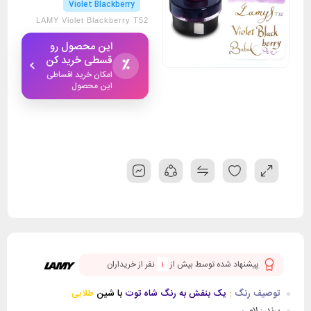
Violet Blackberry
LAMY Violet Blackberry T52
این محصول رو
قسطی خرید کن
٪
امکان خرید اقساطی
این محصول
پیشنهاد شده توسط بیش از
1
نفر از خریداران
توصیف رنگ
:
یک بنفش به رنگ شاه توت
با شین
طلایی
برند : لامی