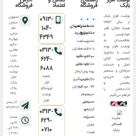
نوشت افزار
راهنمای
تماس و
آدرس
بابک
فروشگاه
اعتماد
فروشگاه
نوشت افزار بابک
اصفهان،
0913-
از سال ۱۳۵۴
خیابان
خدمات
دسترسی
راهنمای
104-
همراه اهالی قلم،
نظر
مشتریان
سریع
خرید
میانی،
خودنویس و
4349
چهارراه
علاقه‌مندان به
تماس
لیست
ثبت
حکیم
نوشت افزار بوده
0313-
با ما
قیمت
سفارش
نظامی،
است. با مشاوره
جنب
سوالات
فروشگاه
شیوه
624-
تخصصی، کالای
بانک
متداول
های
خودنویس
اصل و خدمات
صادرات،
6088
حرفه‌ای و منحصر
رویه
روان
ارسال
نوشت
شعبه
بفرد، خریدی
افزار
بازگردانی
نویس
پیگیری
اول:
مطمئن و
بابک،
کالا
خودکار
سفارش
فروشگاه
پلاک
لذت‌بخش را
۲۳۸
نوشت
حریم
جوهر
فراهم می‌کنیم.
افزار
خصوصی
دفتر
کد پستی:
۸۱۷۳۶۱۳۱۱۷
گرایند و
اتود
0313-
تعمیرات
برند
ساعت
629-
کاری:
خوش
0710
۹:۳۰ الی
قیمت
۲۱:۳۰ |