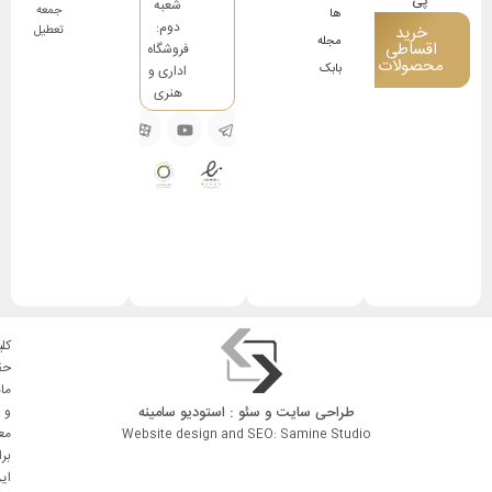
شعبه
جمعه
ها
دوم:
خرید
تعطیل
مجله
اقساطی
فروشگاه
محصولات
بابک
اداری و
هنری
کلی
حق
ما
طراحی سایت
و
سئو
: استودیو
سامینه
و
مع
Website design and SEO: Samine Studio
بر
ای