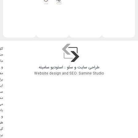
کلی
حق
ما
طراحی سایت
و
سئو
: استودیو
سامینه
و
مع
Website design and SEO: Samine Studio
بر
ای
سا
مح
می
با
و
هر
کپ
بر