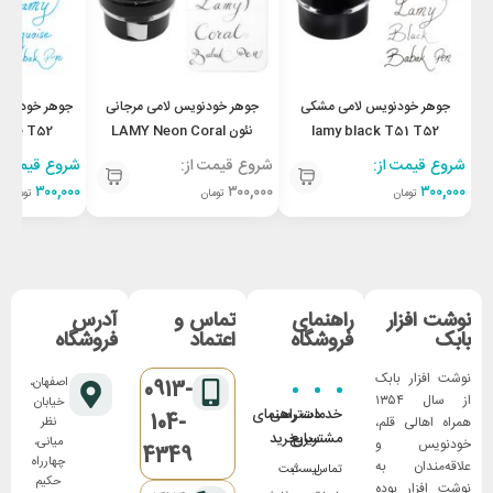
جوهر خودنویس لامی مشکی
جوهر خودنویس لامی مرجانی
جوهر خودنویس
lamy black T51 T52
نئون LAMY Neon Coral
oise T52
T52
شروع قیمت از:
شروع قیمت از:
شروع قیمت از
۳۰۰,۰۰۰
۳۰۰,۰۰۰
۳۰۰,۰۰۰
تومان
تومان
تومان
نوشت افزار
راهنمای
تماس و
آدرس
بابک
فروشگاه
اعتماد
فروشگاه
نوشت افزار بابک
اصفهان،
0913-
از سال ۱۳۵۴
خیابان
خدمات
دسترسی
راهنمای
104-
همراه اهالی قلم،
نظر
مشتریان
سریع
خرید
میانی،
خودنویس و
4349
چهارراه
علاقه‌مندان به
تماس
لیست
ثبت
حکیم
نوشت افزار بوده