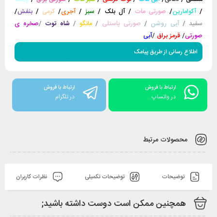
/
آکوامارین
/
صورتی مات
/
آل بلک
/
سبز
/
آجری
/
کرمی
/
بنفش
/
سفید
/
آبی روشن
/
صورتی پاستلی
/
مانگو
/
شاه توت
/
صخره ی
صورتی
/
قرمز براق
/
آبی
اطلاع رسانی از طریق پیامک
ارتباط با فروش
ارتباط با فروش
در واتساپ
در تلگرام
محصولات مرتبط
توضیحات
توضیحات تکمیلی
نظرات کاربران
همچنین ممکن است دوست داشته باشید;