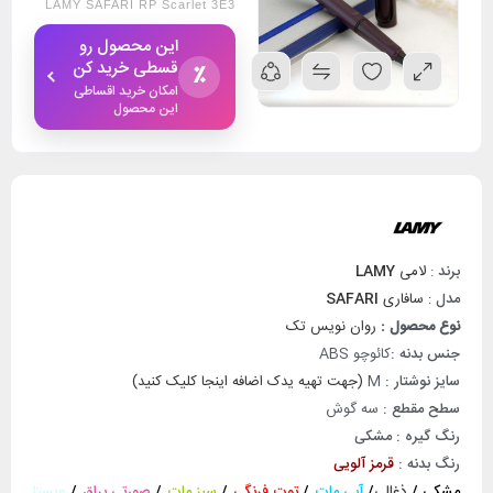
LAMY SAFARI RP Scarlet 3E3
این محصول رو
قسطی خرید کن
٪
امکان خرید اقساطی
این محصول
برند
:
لامی
LAMY
مدل
:
سافاری
SAFARI
نوع محصول :
روان نویس تک
جنس بدنه :
کائوچو ABS
سایز نوشتار :
M
(جهت تهیه یدک اضافه اینجا کلیک کنید)
سطح مقطع :
سه گوش
رنگ گیره : مشکی
رنگ بدنه :
قرمز آلویی
مشکی
/
ذغالی
/
آبی مات
/
توت فرنگی
/
سبز مات
/
صورتی براق
/
ویستا