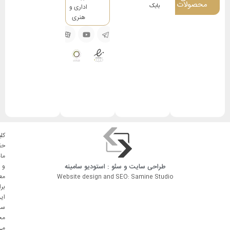
محصولات
بابک
اداری و
هنری
کلی
حق
ما
طراحی سایت
و
سئو
: استودیو
سامینه
و
مع
Website design and SEO: Samine Studio
بر
ای
سا
مح
می