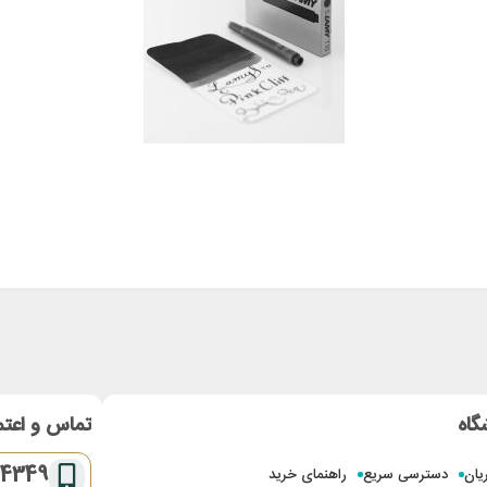
گاه
تماس و اعتم
-4349
یان
دسترسی سریع
راهنمای خرید