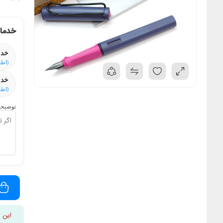
خدمات
خدم
(اطل
خدم
(اطل
توضیحا
این 