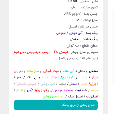
مدل :
سافاری
afari
S
کشور سازنده :
آلمان
جنس بدنه :
کائوچو ABS
سایز نوشتار : M
جنس سر قلم :
استیل
رنگ بدنه :
آبی دودی
/
ارغوانی
رنگ قطعات : مشکی
سطح مقطع :
سه گوش
نحوه ی شارژ جوهر :
کپسول T10
/
پمپ
خودنویس
لامی قرمز
(این قلم فاقد پمپ می باشد)
مشکی
/
ذغالی
/
آبی مات
/
توت فرنگی
/
سبز مات
/
صورتی
براق
/
ویستا
/
آکوامارین
/
صورتی مات
/
آل بلک
/
سبز
/
آجری
/
کرمی
/
بنفش
/
سفید
/
آبی روشن
/
صورتی پاستلی
/
مانگو
/
شاه توت
/
صخره ی صورتی
/
قرمز براق
/
آبی
/
نعناع
/
اسکارلت
/
استیل بلک
/
زرد
/
سبز روشن
اطلاع رسانی از طریق پیامک