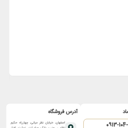
شروع
۰,۰۰۰
جوهر خود
اد
آدرس فروشگاه
اصفهان، خیابان نظر میانی، چهارراه حکیم
0913-104
نظامی، جنب بانک صادرات، نوشت افزار