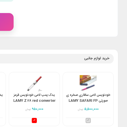
خرید لوازم جانبی
خودنویس لامی سافاری صخره ی
یدک پمپ لامی خودنویس قرمز
ید
صورتی LAMY SAFARI FP
LAMY Z 28 red converter
Pink cliff 0D7
۹۵۰,۰۰۰
۵,۵۰۰,۰۰۰
تومان
تومان