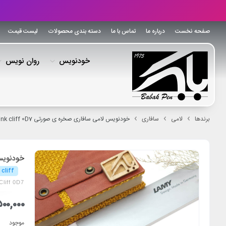
صفحه نخست
درباره ما
تماس با ما
دسته بندی محصولات
لیست قیمت
خودنویس
روان نویس
برندها
لامی
سافاری
خودنویس لامی سافاری صخره ی صورتی LAMY SAFARI FP Pink cliff 0D7
خودنویس لامی 
 cliff
liff 0D7
۰۰,۰۰۰
موجود