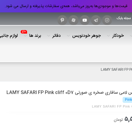
قیمت‌ها و موجودی‌ها به‌روز می‌باشد، همه‌ی سفارشات پذیرفته و ارسال می شود.
مجله بابک
داغ
خودکار
جوهر خودنویس
دفاتر
برند ها
لوازم جانب
سافاری صخره ی صورتی LAMY SAFARI FP Pink cliff 0D7
Pink
LAMY SAFARI FP Pink C
۵,۵
تومان