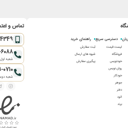
گاه
تماس و اعتم
-4349
یان
دسترسی سریع
راهنمای خرید
لیست قیمت
ثبت سفارش
-6088
فروشگاه
شیوه های ارسال
شعبه اول:
خودنویس
پیگیری سفارش
9-0710
روان نویس
خودکار
شعبه دوم:
جوهر
دفتر
اتود
برند