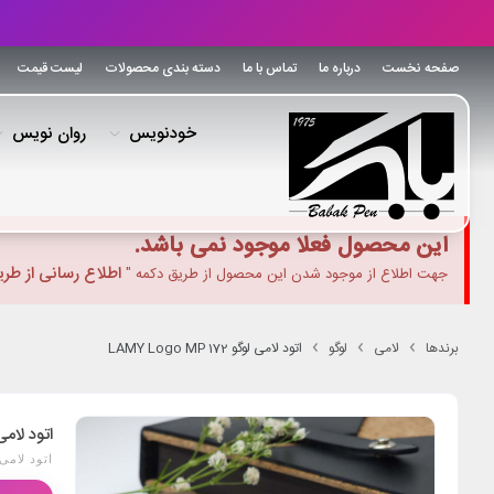
صفحه نخست
درباره ما
تماس با ما
دسته بندی محصولات
لیست قیمت
خودنویس
روان نویس
این محصول فعلا موجود نمی باشد.
اطلاع رسانی از طر
جهت اطلاع از موجود شدن این محصول از طریق دکمه "
برندها
لامی
لوگو
اتود لامی لوگو LAMY Logo MP 172
اتود لامی لوگو 172
اتود لامی لوگو  172