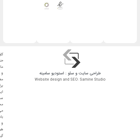
کلی
حق
ما
طراحی سایت
و
سئو
: استودیو
سامینه
و
مع
Website design and SEO: Samine Studio
بر
ای
سا
مح
می
با
و
هر
کپ