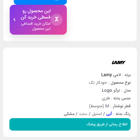
این محصول رو
قسطی خرید کن
٪
امکان خرید اقساطی
این محصول
برند :
لامی
Lamy
نوع محصول :
خودکار تک
مدل :
لوگو
Logo
جنس بدنه :
فلزی
قطر نوشتار :
M (متوسط)
رنگ بدنه :
آبی
/
استیل
/
سفید
/ مشکی
اطلاع رسانی از طریق پیامک