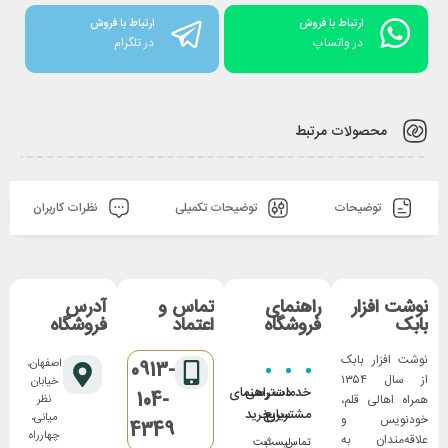
ارتباط با فروش
ارتباط با فروش
در واتساپ
در تلگرام
محصولات مرتبط
توضیحات
توضیحات تکمیلی
نظرات کاربران
نوشت افزار
راهنمای
تماس و
آدرس
بابک
فروشگاه
اعتماد
فروشگاه
نوشت افزار بابک
اصفهان،
0913-
از سال ۱۳۵۴
خیابان
خدمات
دسترسی
راهنمای
104-
همراه اهالی قلم،
نظر
مشتریان
سریع
خرید
میانی،
خودنویس و
4349
چهارراه
علاقه‌مندان به
تماس
لیست
ثبت