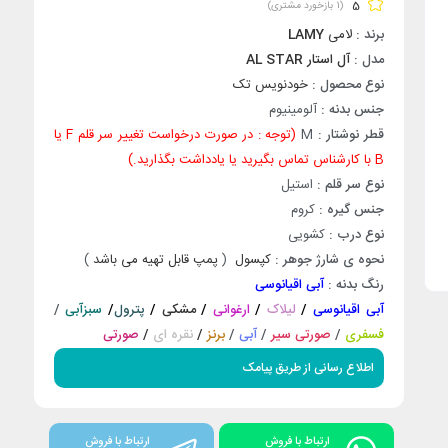
5
(
1
بازخورد مشتری)
برند :
لامی
LAMY
مدل :
آل استار AL STAR
نوع محصول :
خودنویس تک
جنس بدنه :
آلومینیوم
قطر نوشتار :
M
(توجه : در صورت درخواست تغییر سر قلم F یا
B با کارشناس تماس بگیرید یا یادداشت بگذارید.)
نوع سر قلم :
استیل
جنس گيره :
کروم
نوع درب :
کشویی
نحوه ی شارژ جوهر :
کپسول
(
پمپ قابل تهیه می باشد
)
رنگ بدنه :
آبی اقیانوسی
آبی اقیانوسی
/
لیلاک
/
ارغوانی
/
مشکی
/
پترول
/
سبزآبی
/
فسفری
/
صورتی سیر
/
آبی
/
برنز
/
نقره ای
/
صورتی
اطلاع رسانی از طریق پیامک
ارتباط با فروش
ارتباط با فروش