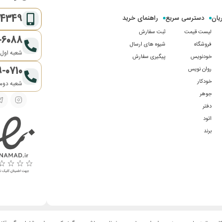
-4349
یان
دسترسی سریع
راهنمای خرید
لیست قیمت
ثبت سفارش
-6088
فروشگاه
شیوه های ارسال
شعبه اول:
خودنویس
پیگیری سفارش
9-0710
روان نویس
خودکار
شعبه دوم:
جوهر
دفتر
اتود
برند