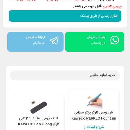
چرمی 2تایی
قابل تهیه می باشد.
اطلاع رسانی از طریق پیامک
ارتباط با فروش
ارتباط با فروش
در واتساپ
در تلگرام
خرید لوازم جانبی
خودنویس کاوکو پرکئو سبزآبی
Kaweco PERKEO Fountain
لفاف چرمی استاندارد 2 تایی
لف
Pen Breezy Teal
کاوکو KAWECO Eco 2 long
ase
شروع قیمت از:
case black