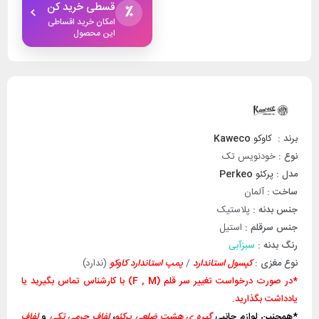
قسطی خرید کن
٪
امکان خرید اقساطی
این محصول
برند :
کاوکو
Kaweco
نوع :
خودنویس تک
مدل :
پرکئو
Perkeo
ساخت :
آلمان
جنس بدنه :
پلاستیک
جنس سرقلم :
استیل
رنگ بدنه :
سبزآبی
نوع مغزی :
کپسول استاندارد
/
پمپ استاندارد کاوکو
(ندارد)
*در صورت درخواست تغییر سر قلم (F , M) با کارشناس تماس بگیرید یا
یادداشت بگذارید.
*همچنین لوازم جانبی
گیره ی هشت ضلعی پرکئو
،
لفاف چرمی تکی
و
لفاف