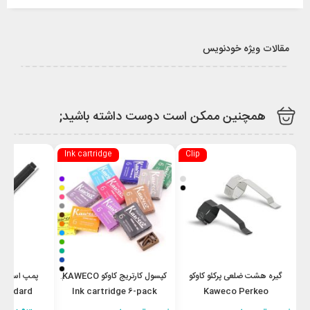
مقالات ویژه خودنویس
همچنین ممکن است دوست داشته باشید;
Ink cartridge
Clip
گیره هشت ضلعی پرکئو کاوکو
کپسول کارتریج کاوکو KAWECO
پمپ استاندا
+
tandard
Ink cartridge 6-pack
Kaweco Perkeo
r black
Octagonal Clip