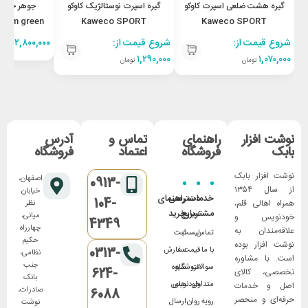
گیره هشت ضلعی اسپرت کاوکو
گیره اسپرت نوستالژیک کاوکو
جوهر خودنو
Palm green
Kaweco SPORT
Kaweco SPORT
Nostalgic Clip
Octagonal Clip
شروع قیمت از:
شروع قیمت از:
۲,۸۰۰,۰۰۰
تومان
۱,۲۹۰,۰۰۰
۱,۰۷۰,۰۰۰
تومان
تومان
نوشت افزار
راهنمای
تماس و
آدرس
بابک
فروشگاه
اعتماد
فروشگاه
نوشت افزار بابک
اصفهان،
0913-
از سال ۱۳۵۴
خیابان
خدمات
دسترسی
راهنمای
104-
همراه اهالی قلم،
نظر
مشتریان
سریع
خرید
میانی،
خودنویس و
4349
چهارراه
علاقه‌مندان به
تماس
لیست
ثبت
حکیم
نوشت افزار بوده
0313-
با ما
قیمت
سفارش
نظامی،
است. با مشاوره
جنب
سوالات
فروشگاه
شیوه
624-
تخصصی، کالای
بانک
متداول
های
خودنویس
اصل و خدمات
صادرات،
6088
حرفه‌ای و منحصر
رویه
روان
ارسال
نوشت