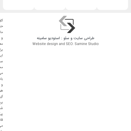
کلی
حق
ما
طراحی سایت
و
سئو
: استودیو
سامینه
و
مع
Website design and SEO: Samine Studio
بر
ای
سا
مح
می
با
و
هر
کپ
بر
شا
پی
قا
می