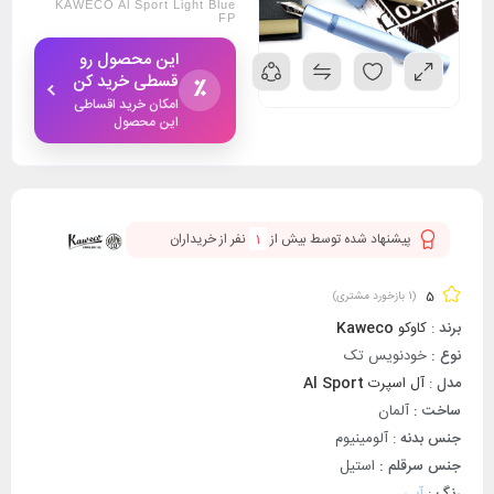
KAWECO Al Sport Light Blue
FP
این محصول رو
قسطی خرید کن
٪
امکان خرید اقساطی
این محصول
پیشنهاد شده توسط بیش از
1
نفر از خریداران
5
(
1
بازخورد مشتری)
برند
:
کاوکو
Kaweco
نوع :
خودنویس تک
مدل
:
آل اسپرت
Al Sport
ساخت :
آلمان
جنس بدنه
: آلومینیوم
جنس سرقلم :
استیل
رنگ
:
آبی