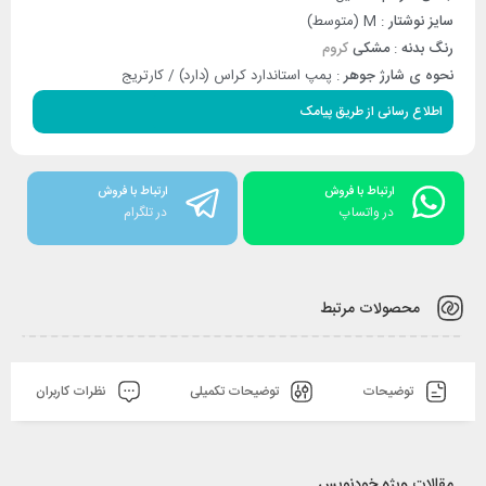
سایز نوشتار
: M (متوسط)
رنگ بدنه
:
مشکی
کروم
نحوه ی شارژ جوهر
: پمپ استاندارد کراس (دارد) / کارتریج
اطلاع رسانی از طریق پیامک
ارتباط با فروش
ارتباط با فروش
در واتساپ
در تلگرام
محصولات مرتبط
توضیحات
توضیحات تکمیلی
نظرات کاربران
مقالات ویژه خودنویس