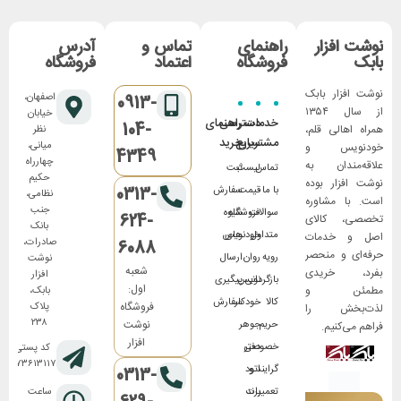
نوشت افزار
راهنمای
تماس و
آدرس
بابک
فروشگاه
اعتماد
فروشگاه
نوشت افزار بابک
اصفهان،
0913-
از سال ۱۳۵۴
خیابان
خدمات
دسترسی
راهنمای
104-
همراه اهالی قلم،
نظر
مشتریان
سریع
خرید
میانی،
خودنویس و
4349
چهارراه
علاقه‌مندان به
تماس
لیست
ثبت
حکیم
نوشت افزار بوده
0313-
با ما
قیمت
سفارش
نظامی،
است. با مشاوره
جنب
سوالات
فروشگاه
شیوه
624-
تخصصی، کالای
بانک
متداول
های
خودنویس
اصل و خدمات
صادرات،
6088
حرفه‌ای و منحصر
رویه
روان
ارسال
نوشت
شعبه
بفرد، خریدی
افزار
بازگردانی
نویس
پیگیری
اول:
مطمئن و
بابک،
کالا
خودکار
سفارش
فروشگاه
پلاک
لذت‌بخش را
۲۳۸
نوشت
حریم
جوهر
فراهم می‌کنیم.
افزار
خصوصی
دفتر
کد پستی:
۸۱۷۳۶۱۳۱۱۷
گرایند و
اتود
0313-
تعمیرات
برند
ساعت