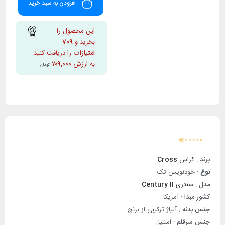
افزودن به سبد خرید
این محصول را
بخرید و
709
امتیازات
را دریافت کنید -
به ارزش
۷۰۹,۰۰۰
تومان
برند
:
کراس
Cross
نوع
: خودنویس تک
مدل
:
سنتری
Century II
کشور مبدا
: آمریکا
جنس
بدنه
: آلیاژ ترکیبی از برنج
جنس سرقلم
: استیل