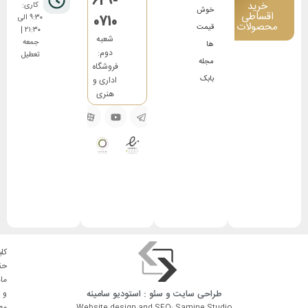
629-
خرید
کاری:
خوش
اقساطی
0710
۹:۳۰ الی
محصولات
قیمت
۲۱:۳۰ |
شعبه
جمعه
ها
دوم:
تعطیل
مجله
فروشگاه
بابک
اداری و
هنری
کلی
حق
ما
طراحی سایت
و
سئو
: استودیو
سامینه
و
مع
Website design and SEO: Samine Studio