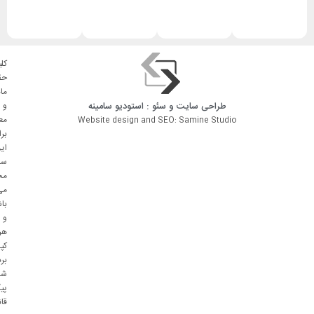
کلی
حق
ما
طراحی سایت
و
سئو
: استودیو
سامینه
و
مع
Website design and SEO: Samine Studio
بر
ای
سا
مح
می
با
و
هر
کپ
بر
شا
پی
قا