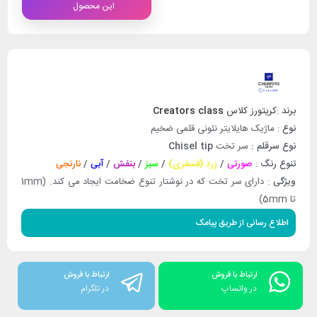
این محصول
برند
:
کریتورز کلاس
Creators class
نوع
: ماژیک هایلایتر نئونی قلمی ضخیم
نوع سرقلم :
سر تخت
Chisel tip
تنوع رنگ
:
صورتی
/
زرد (فسفری)
/
سبز
/
بنفش
/
آبی
/
نارنجی
ویژگی
: دارای سر تخت که در نوشتار تنوع ضخامت ایجاد می کند. (1mm
تا 5mm)
اطلاع رسانی از طریق پیامک
ارتباط با فروش
ارتباط با فروش
در واتساپ
در تلگرام