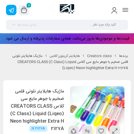
0
تمام دسته ها
قیمت‌ها و موجودی‌ها به‌روز می‌باشد، همه‌ی سفارشات پذیرفته و ارسال می شود.
برندها
Creators class
هایلایتر کریتورز کلاس
ماژیک هایلایتر نئونی
قلمی ضخیم با جوهر مایع سی کلاس CREATORS CLASS (C Class) Liquid
(Liqeo) Neon highlighter Extra H 2127A
ماژیک هایلایتر نئونی قلمی
ضخیم با جوهر مایع سی
کلاس CREATORS CLASS
(C Class) Liquid (Liqeo)
Neon highlighter Extra H
2127A
H 2127A