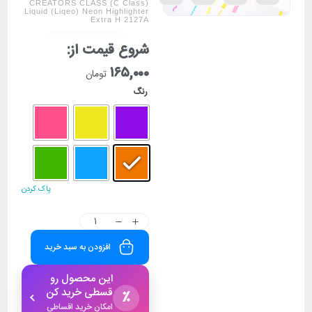
CREATORS CLASS (C Class)
Liquid (Liqeo) Neon Highlighter
Extra H 2127A
شروع قیمت از:
۱۶۵,۰۰۰
تومان
رنگ
پاک کردن
افزودن به سبد خرید
این محصول رو
قسطی خرید کن
٪
امکان خرید اقساطی