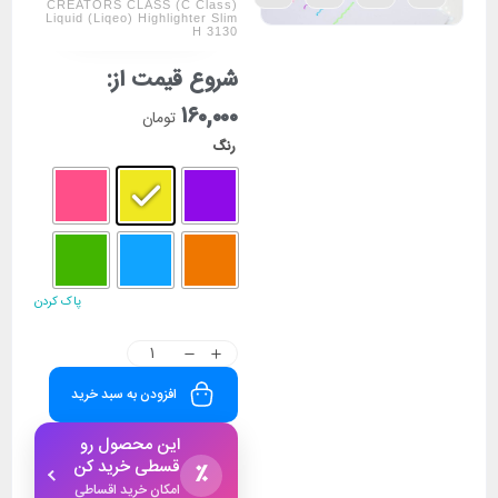
CREATORS CLASS (C Class)
Liquid (Liqeo) Highlighter Slim
H 3130
شروع قیمت از:
۱۶۰,۰۰۰
تومان
رنگ
پاک کردن
افزودن به سبد خرید
این محصول رو
قسطی خرید کن
٪
امکان خرید اقساطی