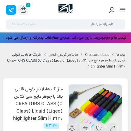
0
تمام دسته ها
قیمت‌ها و موجودی‌ها به‌روز می‌باشد، همه‌ی سفارشات پذیرفته و ارسال می شود.
برندها
Creators class
هایلایتر کریتورز کلاس
ماژیک هایلایتر نئونی
قلمی بلند با جوهر مایع سی کلاس CREATORS CLASS (C Class) Liquid (Liqeo)
highlighter Slim H 3130
ماژیک هایلایتر نئونی قلمی
بلند با جوهر مایع سی کلاس
CREATORS CLASS (C
Class) Liquid (Liqeo)
highlighter Slim H 3130
H 3130