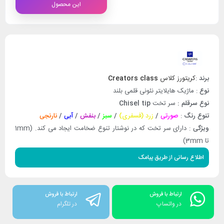
این محصول
برند
:
کریتورز کلاس
Creators class
نوع
: ماژیک هایلایتر نئونی قلمی بلند
نوع سرقلم :
سر تخت
Chisel tip
تنوع رنگ
:
صورتی
/
زرد (فسفری)
/
سبز
/
بنفش
/
آبی
/
نارنجی
ویژگی
: دارای سر تخت که در نوشتار تنوع ضخامت ایجاد می کند. (1mm
تا 3mm)
اطلاع رسانی از طریق پیامک
ارتباط با فروش
ارتباط با فروش
در واتساپ
در تلگرام