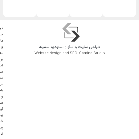
کلی
حق
ما
طراحی سایت
و
سئو
: استودیو
سامینه
و
مع
Website design and SEO: Samine Studio
بر
ای
سا
مح
می
با
و
هر
کپ
بر
شا
پی
قا