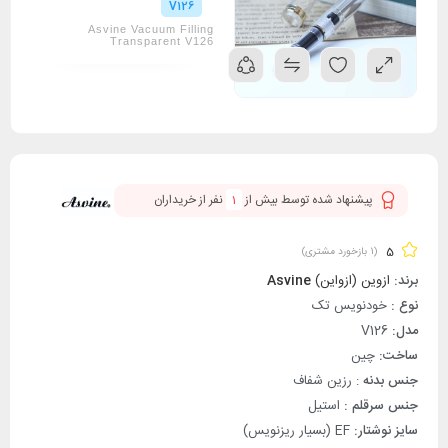
V126
Asvine Vacuum Filling
Transparent V126
پیشنهاد شده توسط بیش از
1
نفر از خریداران
5
(
1
بازخورد مشتری)
برند:
ازوین (ازواین)
Asvine
نوع :
خودنویس تک
مدل:
V126
ساخت:
چین
جنس بدنه
: رزین شفاف
جنس سرقلم :
استیل
سایز نوشتار:
EF (بسیار ریزنویس)