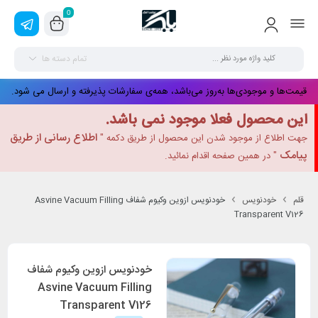
0
تمام دسته ها
قیمت‌ها و موجودی‌ها به‌روز می‌باشد، همه‌ی سفارشات پذیرفته و ارسال می شود.
این محصول فعلا موجود نمی باشد.
اطلاع رسانی از طریق
جهت اطلاع از موجود شدن این محصول از طریق دکمه "
پیامک
" در همین صفحه اقدام نمائید.
قلم
خودنویس
خودنویس ازوین وکیوم شفاف Asvine Vacuum Filling
Transparent V126
خودنویس ازوین وکیوم شفاف
Asvine Vacuum Filling
Transparent V126