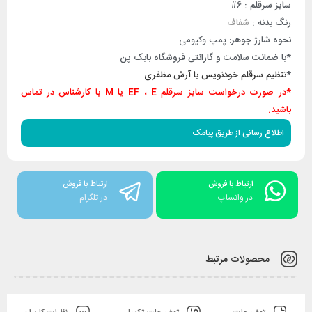
سایز سرقلم :
6#
رنگ بدنه :
شفاف
نحوه شارژ
جوهر
: پمپ وکیومی
*با ضمانت سلامت و گارانتی فروشگاه بابک پن
*
تنظیم سرقلم خودنویس با آرش مظفری
*در صورت درخواست سایز سرقلم EF ، E یا M با کارشناس در تماس
باشید.
اطلاع رسانی از طریق پیامک
ارتباط با فروش
ارتباط با فروش
در واتساپ
در تلگرام
محصولات مرتبط