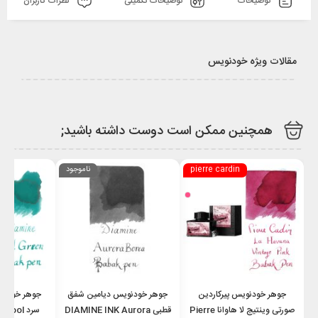
توضیحات
توضیحات تکمیلی
نظرات کاربران
مقالات ویژه خودنویس
همچنین ممکن است دوست داشته باشید;
pierre cardin
ناموجود
جوهر خودنویس پیرکاردین
جوهر خودنویس دیامین شفق
جوهر خودنو
صورتی وینتیج لا هاوانا Pierre
قطبی DIAMINE INK Aurora
سرد ool