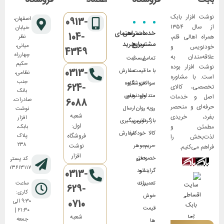
بابک
فروشگاه
اعتماد
فروشگاه
نوشت افزار بابک
اصفهان،
0913-
از سال ۱۳۵۴
خیابان
خدمات
دسترسی
راهنمای
104-
همراه اهالی قلم،
نظر
مشتریان
سریع
خرید
میانی،
خودنویس و
4349
چهارراه
علاقه‌مندان به
تماس
لیست
ثبت
حکیم
نوشت افزار بوده
0313-
با ما
قیمت
سفارش
نظامی،
است. با مشاوره
جنب
سوالات
فروشگاه
شیوه
624-
تخصصی، کالای
بانک
متداول
های
خودنویس
اصل و خدمات
صادرات،
6088
حرفه‌ای و منحصر
رویه
روان
ارسال
نوشت
شعبه
بفرد، خریدی
افزار
بازگردانی
نویس
پیگیری
اول:
مطمئن و
بابک،
کالا
خودکار
سفارش
فروشگاه
پلاک
لذت‌بخش را
۲۳۸
نوشت
حریم
جوهر
فراهم می‌کنیم.
افزار
خصوصی
دفتر
کد پستی:
۸۱۷۳۶۱۳۱۱۷
گرایند و
اتود
0313-
تعمیرات
برند
ساعت
629-
کاری:
خوش
0710
۹:۳۰ الی
قیمت
۲۱:۳۰ |
شعبه
جمعه
ها