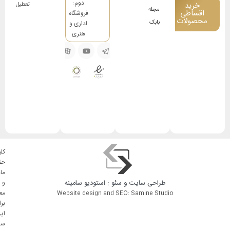
دوم:
خرید
تعطیل
مجله
اقساطی
فروشگاه
محصولات
بابک
اداری و
هنری
کلی
حق
ما
طراحی سایت
و
سئو
: استودیو
سامینه
و
مع
Website design and SEO: Samine Studio
بر
ای
سا