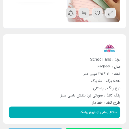
برند :
SchoolFans
مدل :
FA9224
ابعاد :
۱۰۱*۱۲۵ میلی متر
تعداد برگ :
50 برگ
نوع رنگ :
پاستلی
رنگ کاغذ :
صورتی زرد بنفش یاسی سبز
طرح کاغذ :
خط دار
اطلاع رسانی از طریق پیامک