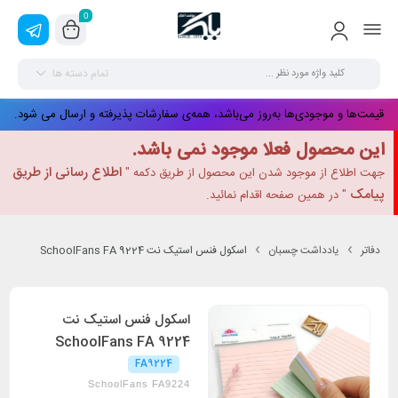
0
تمام دسته ها
قیمت‌ها و موجودی‌ها به‌روز می‌باشد، همه‌ی سفارشات پذیرفته و ارسال می شود.
این محصول فعلا موجود نمی باشد.
اطلاع رسانی از طریق
جهت اطلاع از موجود شدن این محصول از طریق دکمه "
پیامک
" در همین صفحه اقدام نمائید.
دفاتر
یادداشت چسبان
اسکول فنس استیک نت SchoolFans FA 9224
اسکول فنس استیک نت
SchoolFans FA 9224
FA9224
SchoolFans FA9224