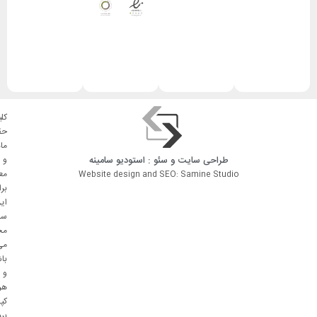
کلی
حق
ما
طراحی سایت
و
سئو
: استودیو
سامینه
و
مع
Website design and SEO: Samine Studio
بر
ای
سا
مح
می
با
و
هر
کپ
بر