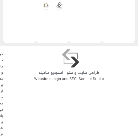
کلی
حق
ما
طراحی سایت
و
سئو
: استودیو
سامینه
و
مع
Website design and SEO: Samine Studio
بر
ای
سا
مح
می
با
و
هر
کپ