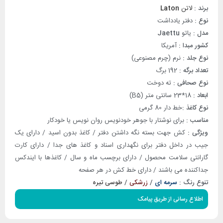
برند :
لاتن
Laton
نوع :
دفتر یادداشت
مدل :
یاتو
Jaettu
کشور مبدا :
آمریکا
نوع جلد :
نرم (چرم مصنوعی)
تعداد برگه :
192 برگ
نوع صحافی :
ته دوخت
ابعاد :
18*23 سانتی متر (B5)
نوع کاغذ :
خط دار 80 گرمی
مناسب :
برای نوشتار با جوهر خودنویس روان نویس یا خودکار
ویژگی :
کش جهت بسته نگه داشتن دفتر / کاغذ بدون اسید / دارای یک
جیب در داخل دفتر برای نگهداری اسناد و کاغذ های جدا / دارای کارت
گارانتی سلامت محصول / دارای برچسب ماه و سال / کاغذها با ایندکس
جداکننده می باشند / دارای خط کش در هر صفحه
تنوع رنگ :
سرمه ای
/
زرشکی
/
طوسی تیره
اطلاع رسانی از طریق پیامک