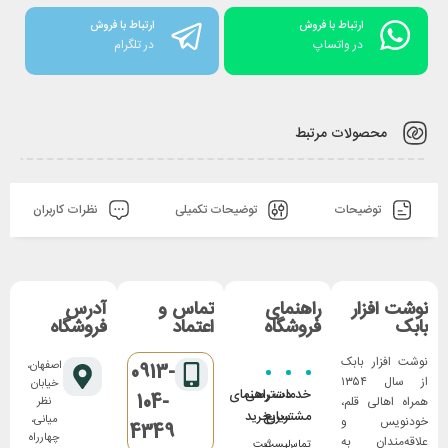
ارتباط با فروش
ارتباط با فروش
در واتساپ
در تلگرام
محصولات مرتبط
توضیحات
توضیحات تکمیلی
نظرات کاربران
نوشت افزار
راهنمای
تماس و
آدرس
بابک
فروشگاه
اعتماد
فروشگاه
نوشت افزار بابک
اصفهان،
0913-
از سال ۱۳۵۴
خیابان
خدمات
دسترسی
راهنمای
104-
همراه اهالی قلم،
نظر
مشتریان
سریع
خرید
میانی،
خودنویس و
4349
چهارراه
علاقه‌مندان به
تماس
لیست
ثبت