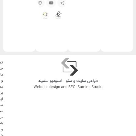
کلی
حق
ما
طراحی سایت
و
سئو
: استودیو
سامینه
و
مع
Website design and SEO: Samine Studio
بر
ای
سا
مح
می
با
و
هر