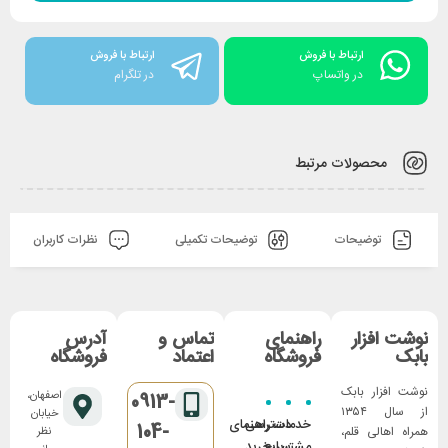
ارتباط با فروش
ارتباط با فروش
در واتساپ
در تلگرام
محصولات مرتبط
توضیحات
توضیحات تکمیلی
نظرات کاربران
نوشت افزار
راهنمای
تماس و
آدرس
بابک
فروشگاه
اعتماد
فروشگاه
نوشت افزار بابک
اصفهان،
0913-
از سال ۱۳۵۴
خیابان
خدمات
دسترسی
راهنمای
104-
همراه اهالی قلم،
نظر
مشتریان
سریع
خرید