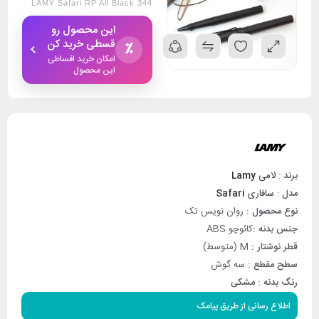
LAMY Safari RP All Black 344
این محصول رو
قسطی خرید کن
٪
امکان خرید اقساطی
این محصول
برند
:
لامی
Lamy
مدل
:
سافاری
Safari
نوع محصول :
روان نویس تک
جنس بدنه :
کائوچو ABS
قطر نوشتار :
M (متوسط)
سطح مقطع :
سه گوش
رنگ بدنه :
مشکی
اطلاع رسانی از طریق پیامک