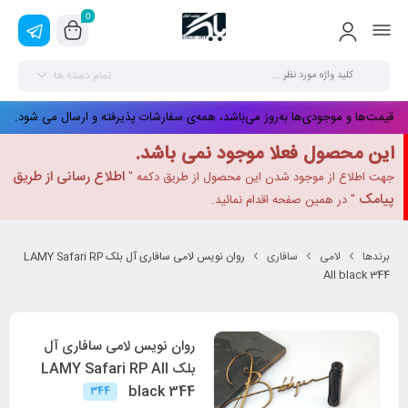
0
تمام دسته ها
قیمت‌ها و موجودی‌ها به‌روز می‌باشد، همه‌ی سفارشات پذیرفته و ارسال می شود.
این محصول فعلا موجود نمی باشد.
اطلاع رسانی از طریق
جهت اطلاع از موجود شدن این محصول از طریق دکمه "
پیامک
" در همین صفحه اقدام نمائید.
برندها
لامی
سافاری
روان نویس لامی سافاری آل بلک LAMY Safari RP
All black 344
روان نویس لامی سافاری آل
بلک LAMY Safari RP All
black 344
344