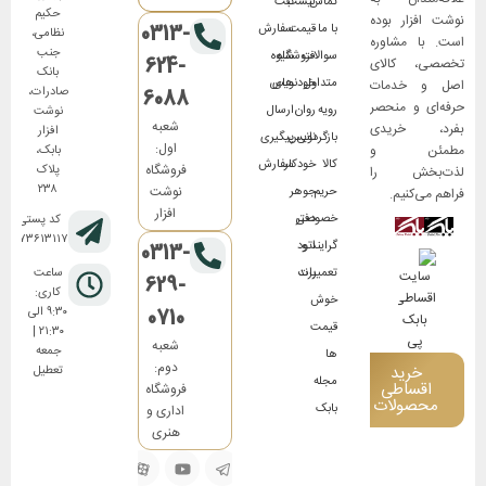
تماس
لیست
ثبت
حکیم
نوشت افزار بوده
0313-
با ما
قیمت
سفارش
نظامی،
است. با مشاوره
جنب
سوالات
فروشگاه
شیوه
624-
تخصصی، کالای
بانک
متداول
های
خودنویس
اصل و خدمات
صادرات،
6088
حرفه‌ای و منحصر
رویه
روان
ارسال
نوشت
شعبه
بفرد، خریدی
افزار
بازگردانی
نویس
پیگیری
اول:
مطمئن و
بابک،
کالا
خودکار
سفارش
فروشگاه
پلاک
لذت‌بخش را
۲۳۸
نوشت
حریم
جوهر
فراهم می‌کنیم.
افزار
خصوصی
دفتر
کد پستی:
۸۱۷۳۶۱۳۱۱۷
گرایند و
اتود
0313-
تعمیرات
برند
ساعت
629-
کاری:
خوش
0710
۹:۳۰ الی
قیمت
۲۱:۳۰ |
شعبه
جمعه
ها
دوم:
خرید
تعطیل
مجله
اقساطی
فروشگاه
محصولات
بابک
اداری و
هنری