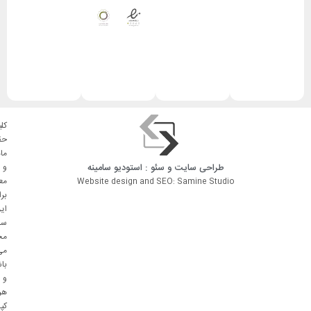
کلی
حق
ما
طراحی سایت
و
سئو
: استودیو
سامینه
و
مع
Website design and SEO: Samine Studio
بر
ای
سا
مح
می
با
و
هر
کپ