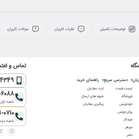
توضیحات تکمیلی
نظرات کاربران
سوالات کاربران
گاه
تماس و اعتم
-4349
یان
دسترسی سریع
راهنمای خرید
لیست قیمت
ثبت سفارش
-6088
فروشگاه
شیوه های ارسال
شعبه اول:
خودنویس
پیگیری سفارش
9-0710
روان نویس
خودکار
شعبه دوم:
جوهر
دفتر