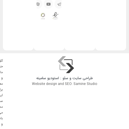
کلی
حق
ما
طراحی سایت
و
سئو
: استودیو
سامینه
و
مع
Website design and SEO: Samine Studio
بر
ای
سا
مح
می
با
و