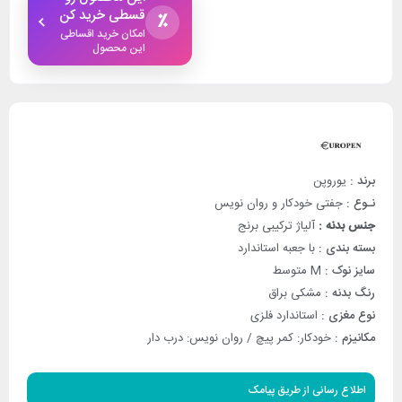
قسطی خرید کن
٪
امکان خرید اقساطی
این محصول
برند :
یوروپن
نـوع :
جفتی خودکار و روان نویس
جنس بدنه :
آلیاژ ترکیبی برنج
بسته بندی :
با جعبه استاندارد
سایز نوک :
M متوسط
رنگ بدنه :
مشکی براق
نوع مغزی :
استاندارد فلزی
مکانیزم :
خودکار: کمر پیچ / روان نویس: درب دار
اطلاع رسانی از طریق پیامک