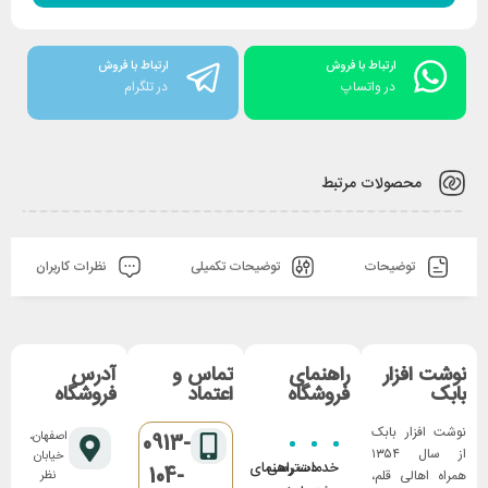
ارتباط با فروش
ارتباط با فروش
در واتساپ
در تلگرام
محصولات مرتبط
توضیحات
توضیحات تکمیلی
نظرات کاربران
نوشت افزار
راهنمای
تماس و
آدرس
بابک
فروشگاه
اعتماد
فروشگاه
نوشت افزار بابک
اصفهان،
0913-
از سال ۱۳۵۴
خیابان
خدمات
دسترسی
راهنمای
104-
همراه اهالی قلم،
نظر