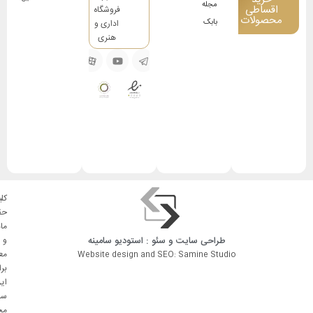
مجله
اقساطی
فروشگاه
محصولات
بابک
اداری و
هنری
کلی
حق
ما
طراحی سایت
و
سئو
: استودیو
سامینه
و
مع
Website design and SEO: Samine Studio
بر
ای
سا
مح