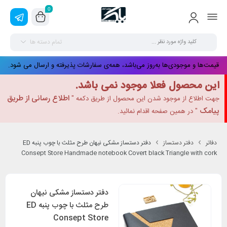
0
تمام دسته ها
قیمت‌ها و موجودی‌ها به‌روز می‌باشد، همه‌ی سفارشات پذیرفته و ارسال می شود.
این محصول فعلا موجود نمی باشد.
اطلاع رسانی از طریق
جهت اطلاع از موجود شدن این محصول از طریق دکمه "
پیامک
" در همین صفحه اقدام نمائید.
دفاتر
دفتر دستساز
دفتر دستساز مشکی نیهان طرح مثلث با چوب پنبه ED
Consept Store Handmade notebook Covert black Triangle with cork
دفتر دستساز مشکی نیهان
طرح مثلث با چوب پنبه ED
Consept Store