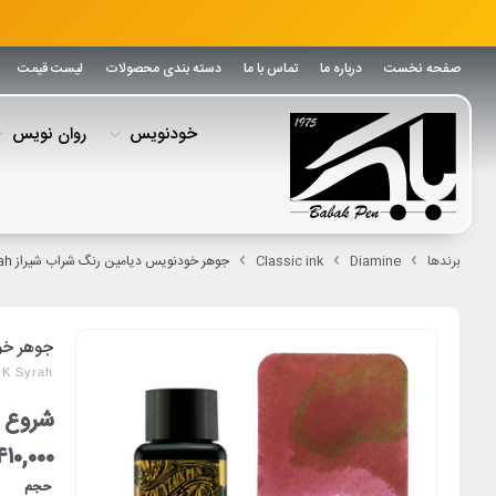
صفحه نخست
درباره ما
تماس با ما
دسته بندی محصولات
لیست قیمت
خودنویس
روان نویس
برندها
Diamine
Classic ink
جوهر خودنویس دیامین رنگ شراب شیراز DIAMINE INK Syrah
جوهر خودنوی
NK Syrah
شروع ق
۴۱۰,۰۰۰
حجم