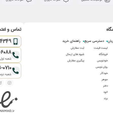
گاه
تماس و اعتم
-4349
یان
دسترسی سریع
راهنمای خرید
لیست قیمت
ثبت سفارش
-6088
فروشگاه
شیوه های ارسال
شعبه اول:
خودنویس
پیگیری سفارش
9-0710
روان نویس
خودکار
شعبه دوم:
جوهر
دفتر
اتود
برند