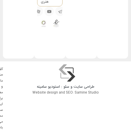
هنری
کلی
حق
ما
طراحی سایت
و
سئو
: استودیو
سامینه
و
مع
Website design and SEO: Samine Studio
بر
ای
سا
مح
می
با