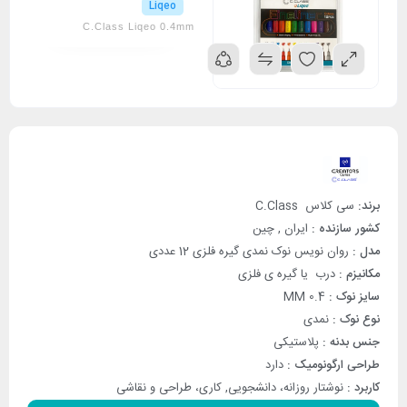
Liqeo
C.Class Liqeo 0.4mm
برند:
سی کلاس C.Class
کشور سازنده :
ایران , چین
مدل :
روان نویس نوک نمدی گیره فلزی 12 عددی
مکانیزم :
درب یا گیره ی فلزی
سایز نوک :
MM 0.4
نوع نوک :
نمدی
جنس بدنه :
پلاستیکی
طراحی ارگونومیک :
دارد
کاربرد :
نوشتار روزانه، دانشجویی, کاری، طراحی و نقاشی