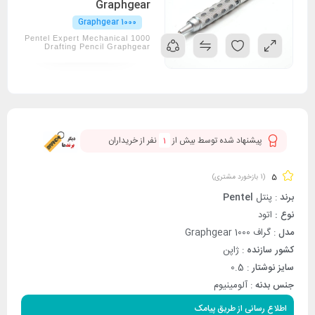
Graphgear
Graphgear 1000
1000 Pentel Expert Mechanical
Drafting Pencil Graphgear
پیشنهاد شده توسط بیش از
1
نفر از خریداران
5
(
1
بازخورد مشتری)
برند
: پنتل
Pentel
نوع :
اتود
مدل
: گراف Graphgear 1000
کشور سازنده
: ژاپن
سایز نوشتار
: 0.5
جنس بدنه
: آلومینیوم
اطلاع رسانی از طریق پیامک