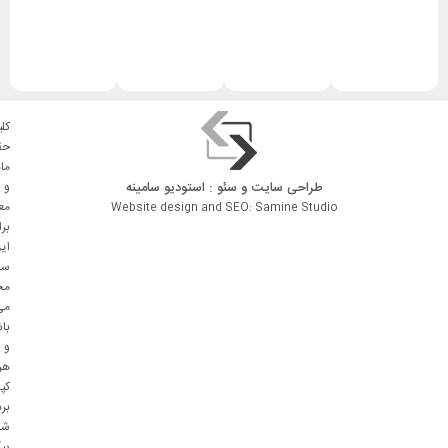
کلی
حق
ما
طراحی سایت
و
سئو
: استودیو
سامینه
و
مع
Website design and SEO: Samine Studio
بر
ای
سا
مح
می
با
و
هر
کپ
بر
شا
پی