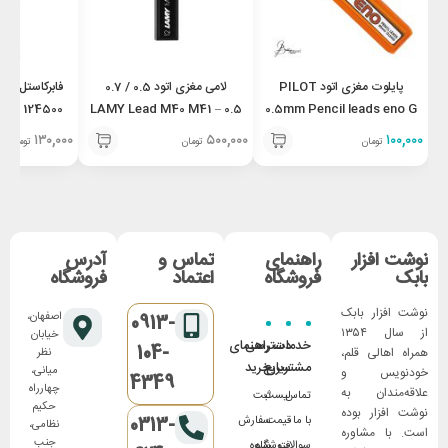
پایلوت مغزی اتود PILOT
لامی مغزی اتود 0.5 / 0.7
فابرکاستل مغزی
TELL
LAMY Lead M40 M41 – 0.5
0.5mm Pencil leads eno G
MER LEADS
۱۳۰,۰۰۰
۵۰۰,۰۰۰
۱۰۰,۰۰۰
تومان
تومان
تومان
5
نوشت افزار
راهنمای
تماس و
آدرس
بابک
فروشگاه
اعتماد
فروشگاه
نوشت افزار بابک
اصفهان،
0913-
از سال ۱۳۵۴
خیابان
خدمات
دسترسی
راهنمای
104-
همراه اهالی قلم،
نظر
مشتریان
سریع
خرید
میانی،
خودنویس و
4349
چهارراه
علاقه‌مندان به
تماس
لیست
ثبت
حکیم
نوشت افزار بوده
0313-
با ما
قیمت
سفارش
نظامی،
است. با مشاوره
جنب
سوالات
فروشگاه
شیوه