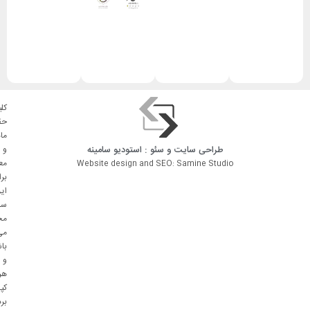
کلی
حق
ما
طراحی سایت
و
سئو
: استودیو
سامینه
و
مع
Website design and SEO: Samine Studio
بر
ای
سا
مح
می
با
و
هر
کپ
بر