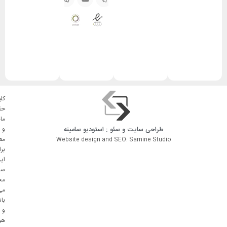
کلی
حق
ما
طراحی سایت
و
سئو
: استودیو
سامینه
و
مع
Website design and SEO: Samine Studio
بر
ای
سا
مح
می
با
و
هر