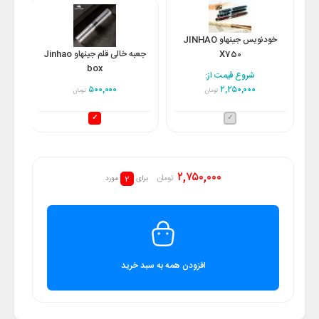
خودنویس جینهاو JINHAO
X750
جعبه خالی قلم جینهاو Jinhao
box
شروع قیمت از:
۵۰۰,۰۰۰
۲,۲۵۰,۰۰۰
تومان
تومان
۲,۷۵۰,۰۰۰
2
تومان
برای
مورد
افزودن همه به سبد خرید