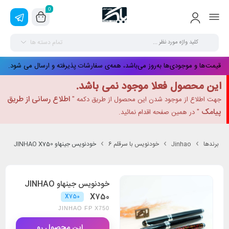
0
تمام دسته ها
قیمت‌ها و موجودی‌ها به‌روز می‌باشد، همه‌ی سفارشات پذیرفته و ارسال می شود.
این محصول فعلا موجود نمی باشد.
اطلاع رسانی از طریق
جهت اطلاع از موجود شدن این محصول از طریق دکمه "
پیامک
" در همین صفحه اقدام نمائید.
برندها
Jinhao
خودنویس با سرقلم 6
خودنویس جینهاو JINHAO X750
خودنویس جینهاو JINHAO
X750
X750
JINHAO FP X750
این محصول رو