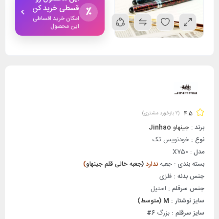
قسطی خرید کن
٪
امکان خرید اقساطی
این محصول
4.5
(
2
بازخورد مشتری)
برند
:
جینهاو
Jinhao
نوع :
خودنویس تک
مدل
: X750
بسته بندی
: جعبه
ندارد
(
جعبه خالی قلم جینهاو
)
جنس بدنه :
فلزی
جنس سرقلم :
استیل
سایز نوشتار :
M (متوسط)
سایز سرقلم :
بزرگ
6#