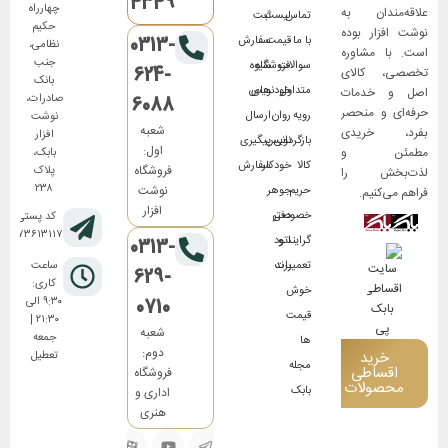
4349
چهارراه
علاقه‌مندان به
تماس
لیست
ثبت
حکیم
نوشت افزار بوده
0313-
با ما
قیمت
سفارش
نظامی،
است. با مشاوره
جنب
سوالات
فروشگاه
شیوه
624-
تخصصی، کالای
بانک
متداول
های
خودنویس
اصل و خدمات
صادرات،
6088
حرفه‌ای و منحصر
رویه
روان
ارسال
نوشت
شعبه
بفرد، خریدی
افزار
بازگردانی
نویس
پیگیری
اول:
مطمئن و
بابک،
کالا
خودکار
سفارش
فروشگاه
پلاک
لذت‌بخش را
۲۳۸
نوشت
حریم
جوهر
فراهم می‌کنیم.
افزار
خصوصی
دفتر
کد پستی:
۸۱۷۳۶۱۳۱۱۷
گرایند و
اتود
0313-
تعمیرات
برند
ساعت
629-
کاری:
خوش
0710
۹:۳۰ الی
قیمت
۲۱:۳۰ |
شعبه
جمعه
ها
دوم:
خرید
تعطیل
مجله
اقساطی
فروشگاه
محصولات
بابک
اداری و
هنری