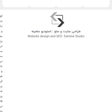
کلی
حق
ما
طراحی سایت
و
سئو
: استودیو
سامینه
و
مع
Website design and SEO: Samine Studio
بر
ای
سا
مح
می
با
و
هر
کپ
بر
شا
پی
قا
می
با