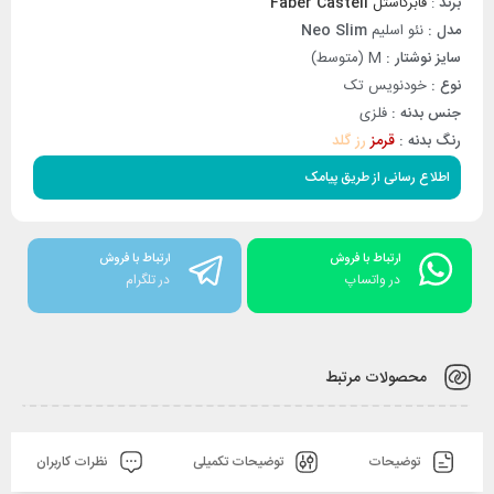
برند
:
فابرکاستل
Faber Castell
مدل :
نئو اسلیم
Neo Slim
سایز نوشتار :
M (متوسط)
نوع :
خودنویس تک
جنس بدنه :
فلزی
رنگ بدنه :
قرمز
رز گلد
اطلاع رسانی از طریق پیامک
ارتباط با فروش
ارتباط با فروش
در واتساپ
در تلگرام
محصولات مرتبط
توضیحات
توضیحات تکمیلی
نظرات کاربران