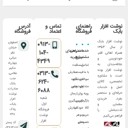
نوشت افزار
راهنمای
تماس و
آدرس
بابک
فروشگاه
اعتماد
فروشگاه
نوشت افزار بابک
اصفهان،
0913-
از سال ۱۳۵۴
خیابان
خدمات
دسترسی
راهنمای
104-
همراه اهالی قلم،
نظر
مشتریان
سریع
خرید
میانی،
خودنویس و
4349
چهارراه
علاقه‌مندان به
تماس
لیست
ثبت
حکیم
نوشت افزار بوده
0313-
با ما
قیمت
سفارش
نظامی،
است. با مشاوره
جنب
سوالات
فروشگاه
شیوه
624-
تخصصی، کالای
بانک
متداول
های
خودنویس
اصل و خدمات
صادرات،
6088
حرفه‌ای و منحصر
رویه
روان
ارسال
نوشت
شعبه
بفرد، خریدی
افزار
بازگردانی
نویس
پیگیری
اول:
مطمئن و
بابک،
کالا
خودکار
سفارش
فروشگاه
پلاک
لذت‌بخش را
۲۳۸
نوشت
حریم
جوهر
فراهم می‌کنیم.
افزار
خصوصی
دفتر
کد پستی:
۸۱۷۳۶۱۳۱۱۷