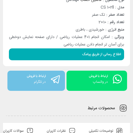
مدل :
CS 102ll
تعداد صفر :
تک صفر
تعداد رقم :
10+2
منبع انرژی :
خورشیدی ، باطری
ویژگی :
امکان انجام 401 عملیات ریاضی / دارای صفحه نمایش دوخطی
برای آسان تر انجام دادن عملیات ریاضی
اطلاع رسانی از طریق پیامک
ارتباط با فروش
ارتباط با فروش
در واتساپ
در تلگرام
محصولات مرتبط
توضیحات تکمیلی
نظرات کاربران
سوالات کاربران